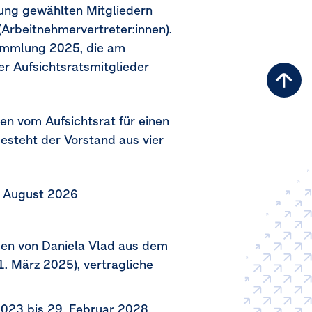
ung gewählten Mitgliedern
(Arbeitnehmervertreter:innen).
sammlung 2025, die am
er Aufsichtsratsmitglieder
Zu
Sei
n vom Aufsichtsrat für einen
besteht der Vorstand aus vier
. August 2026
den von Daniela Vlad aus dem
1. März 2025
), vertragliche
2023
bis
29. Februar 2028