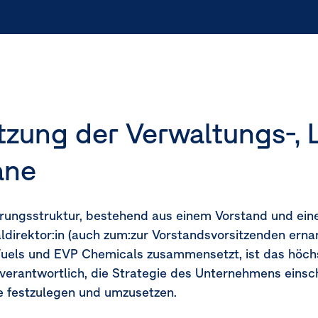
ung der Verwaltungs-, L
ane
hriften
rungsstruktur, bestehend aus einem Vorstand und eine
ldirektor:in (auch zum:zur Vorstandsvorsitzenden erna
Fuels und EVP Chemicals zusammensetzt, ist das hö
erantwortlich, die Strategie des Unternehmens einschl
le festzulegen und umzusetzen.