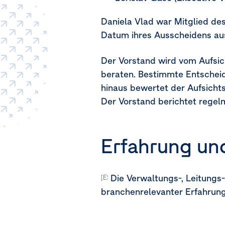
Daniela Vlad war Mitglied de
Datum ihres Ausscheidens au
Der Vorstand wird vom Aufsich
beraten. Bestimmte Entschei
hinaus bewertet der Aufsichts
Der Vorstand berichtet regel
Erfahrung un
Die Verwaltungs-, Leitungs
[ESRS-2-GOV-1.21c]
branchenrelevanter Erfahrung 