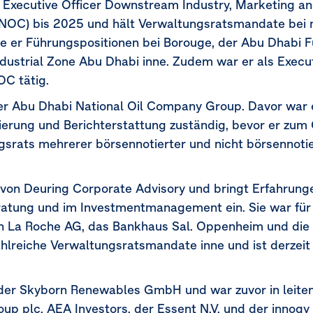
Executive Officer Downstream Industry, Marketing an
NOC) bis 2025 und hält Verwaltungsratsmandate bei
 er Führungspositionen bei Borouge, der Abu Dhabi F
dustrial Zone Abu Dhabi inne. Zudem war er als Execut
C tätig.
er Abu Dhabi National Oil Company Group. Davor war e
ierung und Berichterstattung zuständig, bevor er zum
ngsrats mehrerer börsennotierter und nicht börsennot
von Deuring Corporate Advisory und bringt Erfahrung
eratung und im Investmentmanagement ein. Sie war fü
 La Roche AG, das Bankhaus Sal. Oppenheim und die U
ahlreiche Verwaltungsratsmandate inne und ist derzeit
der Skyborn Renewables GmbH und war zuvor in leiten
up plc, AEA Investors, der Essent N.V. und der innogy 