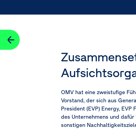
Strategie, Geschäftsmodell und Wertschöpfungskette
Interessen und Standpunkte der Interessenträger:innen
Seitennavigation
Wesentliche Auswirkungen, Risiken und Chancen
Übergeordnete Konzepte
Zusammensetz
Wesentlichkeitsanalyse
Aufsichtsorg
ESRS Index und Datenpunkte aus anderen
EU-Rechtsvorsc
OMV hat eine zweistufige Füh
Vorstand, der sich aus Genera
President
(EVP)
Energy, EVP 
des Unternehmens und dafür v
sonstigen Nachhaltigkeitszie