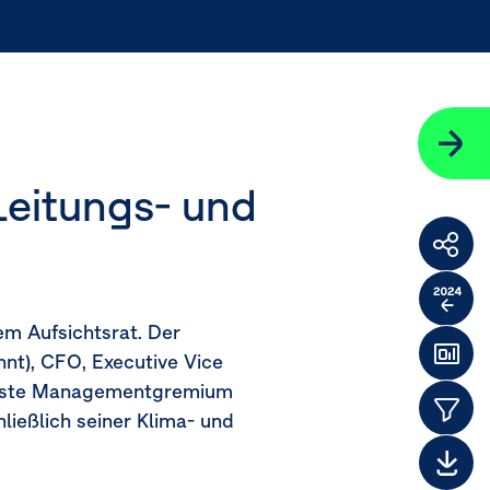
eitungs- und
Weit
F
Verg
m Aufsichtsrat. Der
zum
nnt), CFO, Executive Vice
Das
Vorj
chste Managementgremium
Them
ießlich seiner Klima- und
Dow