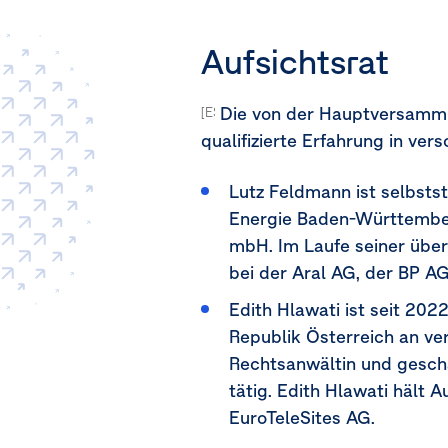
Aufsichtsrat
Die von der Hauptversammlu
[ESRS-2-GOV-1.21c]
qualifizierte Erfahrung in ve
Lutz Feldmann ist selbst
Energie Baden-Württember
mbH. Im Laufe seiner über
bei der Aral AG, der BP A
Edith Hlawati ist seit 202
Republik Österreich an ve
Rechtsanwältin und geschä
tätig. Edith Hlawati hält
EuroTeleSites AG.