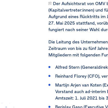
Der Aufsichtsrat von OMV b
[ESRS-2-GOV-1.21a-1.21b]
(Kapitalvertreter:innen) und 
Aufgrund eines Rücktritts im
27. Mai 2025
stattfand, vorüb
fungiert nach seiner Wahl durc
Die Leitung des Unternehmens
Zeitraum von bis zu fünf Jahr
Mitgliedern mit folgenden Fu
Alfred Stern (Generaldirek
Reinhard Florey
(CFO)
, ve
Martijn Arjen van Koten (
Vorstand auch ad-interim
Amtszeit:
1. Juli 2021
bis
3
Berislav Gaso (Executive V