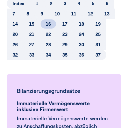
5.
Zu Veräußerungszwecken gehaltenes Vermögen
Index
1
2
3
4
5
6
und Verbindlichkeiten
7
8
9
10
11
12
13
6.
Segment­berichterstattung
14
15
16
17
18
19
7.
Umsatzerlöse
20
21
22
23
24
25
8.
Sonstige betriebliche Erträge und Ergebnis aus at-
26
27
28
29
30
31
equity bewerteten Beteiligungen
32
33
34
35
36
37
9.
Abschreibungen, Wertminderungen und
Wertaufholungen
10.
Explorationsaufwendungen
Bilanzierungsgrundsätze
11.
Sonstige betriebliche Aufwendungen
Immaterielle Vermögenswerte
12.
Personalaufwendungen und durchschnittliche
inklusive Firmenwert
Arbeitnehmer
Immaterielle Vermögenswerte werden
13.
Finanzerfolg
zu Anschaffungskosten, abzüglich