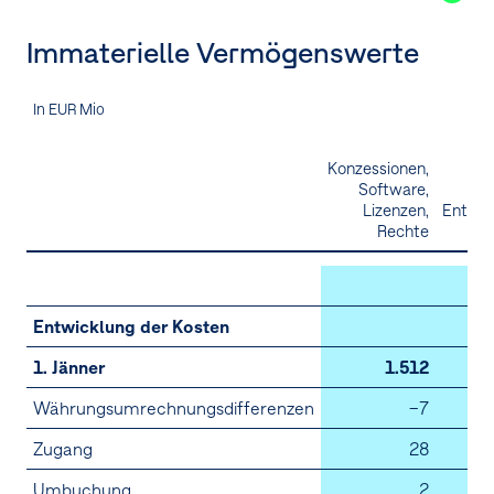
Immaterielle Vermögenswerte
In EUR Mio
Konzessionen,
Software,
Lizenzen,
Entwic
Rechte
Entwicklung der Kosten
1. Jänner
1.512
Währungsumrechnungsdifferenzen
–7
Zugang
28
Umbuchung
2