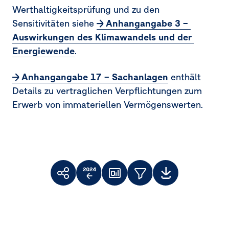
Werthaltigkeitsprüfung und zu den
Sensitivitäten siehe
Anhangangabe 3 – 
Auswirkungen des Klimawandels und der 
Energiewende
.
Anhangangabe 17 – Sachanlagen
enthält
Details zu vertraglichen Verpflichtungen zum
Erwerb von immateriellen Vermögenswerten.
Toolbar
Themenfilter
Weiterempfehlen
Vergleich
Dashboard
Downloads
Facebook
X
LinkedIn
zum
Vorjahr