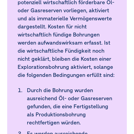
potenziell wirtschaftlich förderbare Öl-
32.
Ergebnis aus Finanzinstrumenten
oder Gasreserven vorliegen, aktiviert
und als immaterielle Vermögenswerte
33.
Anteilsbasierte Vergütungen
dargestellt. Kosten für nicht
34.
Aufwendungen Konzernabschlussprüfer
wirtschaftlich fündige Bohrungen
werden aufwandswirksam erfasst. Ist
35.
Nahestehende Unternehmen und Personen
die wirtschaftliche Fündigkeit noch
36.
Ereignisse nach dem Bilanzstichtag
nicht geklärt, bleiben die Kosten einer
Explorationsbohrung aktiviert, solange
37.
Direkte und indirekte Beteiligungen der OMV
die folgenden Bedingungen erfüllt sind:
Aktiengesellschaft
Durch die Bohrung wurden
ausreichend Öl- oder Gasreserven
gefunden, die eine Fertigstellung
als Produktionsbohrung
rechtfertigen würden.
Es werden ausreichende