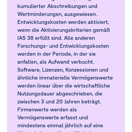
kumulierter Abschreibungen und
14.
Steuern vom Einkommen und Ertrag
Wertminderungen, ausgewiesen.
15.
Ergebnis je Aktie
Entwicklungskosten werden aktiviert,
wenn die Aktivierungskriterien gemäß
16.
Immaterielle Vermögenswerte
IAS 38 erfüllt sind. Alle anderen
Forschungs- und Entwicklungskosten
17.
Sachanlagen
werden in der Periode, in der sie
18.
At-equity bewertete Beteiligungen
anfallen, als Aufwand verbucht.
Software, Lizenzen, Konzessionen und
19.
Vorräte
ähnliche immaterielle Vermögenswerte
werden linear über die wirtschaftliche
20.
Finanzielle Vermögenswerte
Nutzungsdauer abgeschrieben, die
21.
Sonstige Vermögenswerte
zwischen 3 und 20 Jahren beträgt.
Firmenwerte werden als
22.
Eigenkapital der Anteilseigner des
Mutterunternehmens
Vermögenswerte erfasst und
mindestens einmal jährlich auf eine
23.
Nicht beherrschende Anteile