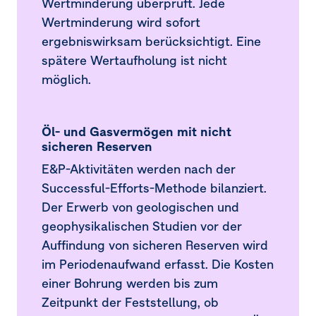
Wertminderung überprüft. Jede
Wertminderung wird sofort
24.
Rückstellungen für Pensionen und ähnliche
Verpflichtungen
ergebniswirksam berücksichtigt. Eine
spätere Wertaufholung ist nicht
25.
Rückstellungen für Rekultivierungs­verpflichtungen
möglich.
und sonstige Rückstellungen
26.
Verbindlichkeiten
Öl- und Gasvermögen mit nicht
sicheren Reserven
27.
Konzern-Cashflow-Rechnung
E&P-Aktivitäten werden nach der
28.
Eventualverbindlichkeiten und
Successful-Efforts-Methode bilanziert.
Eventualforderungen
Der Erwerb von geologischen und
29.
Risikomanagement
geophysikalischen Studien vor der
Auffindung von sicheren Reserven wird
30.
Fair-Value-Hierarchie
im Periodenaufwand erfasst. Die Kosten
einer Bohrung werden bis zum
31.
Saldierung von finanziellen Vermögenswerten und
finanziellen Verbindlichkeiten
Zeitpunkt der Feststellung, ob