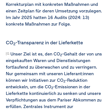
Korrekturplan mit konkreten Maßnahmen und
einen Zeitplan für deren Umsetzung vorzulegen.
Im Jahr 2025 hatten 16 Audits (2024: 13)
konkrete Maßnahmen zur Folge.
CO
-Transparenz in der Lieferkette
2
Unser Ziel ist es, den CO
-Gehalt der von uns
[G1-2.15a]
2
eingekauften Waren und Dienstleistungen
fortlaufend zu überwachen und zu verringern.
Nur gemeinsam mit unseren Lieferant:innen
können wir Initiativen zur CO
-Reduktion
2
entwickeln, um die CO
-Emissionen in der
2
Lieferkette kontinuierlich zu senken und unsere
Verpflichtungen aus dem Pariser Abkommen zu
erfüllen. Zentrales Instrument zur