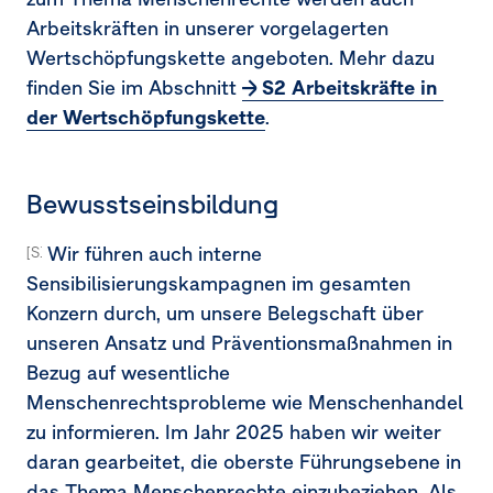
Arbeitskräften in unserer vorgelagerten
Wertschöpfungskette angeboten. Mehr dazu
finden Sie im Abschnitt
S2 Arbeitskräfte in 
der Wertschöpfungskette
.
Bewusstseinsbildung
Wir führen auch interne
[S1-4.37] [S1-4.38a, 38c] [MDR-A-68a]
Sensibilisierungskampagnen im gesamten
Konzern durch, um unsere Belegschaft über
unseren Ansatz und Präventionsmaßnahmen in
Bezug auf wesentliche
Menschenrechtsprobleme wie Menschenhandel
zu informieren. Im Jahr 2025 haben wir weiter
daran gearbeitet, die oberste Führungsebene in
das Thema Menschenrechte einzubeziehen. Als