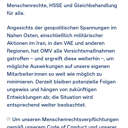
Menschenrechte, HSSE und Gleichbehandlung
für alle.
Angesichts der geopolitischen Spannungen im
Nahen Osten, einschließlich militärischer
Aktionen im Iran, in den VAE und anderen
Regionen, hat OMV alle Vorsichtsmaßnahmen
getroffen – und ergreift diese weiterhin –, um
mögliche Auswirkungen auf unsere eigenen
Mitarbeiter:innen so weit wie möglich zu
minimieren. Derzeit bleiben potenzielle Folgen
ungewiss und hängen von zukünftigen
Entwicklungen ab; die Situation wird
entsprechend weiter beobachtet.
Um unseren Menschenrechtsverpflichtungen
[S1-4.37] [S1-4.38a] [MDR-A-68a]
gemäß unserem Code of Conduct und unserer