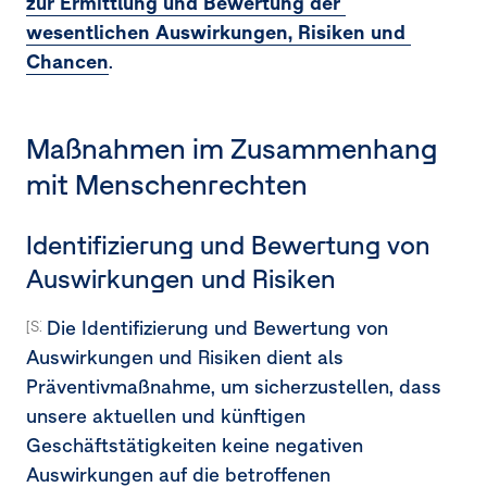
zur Ermittlung und Bewertung der 
wesentlichen Auswirkungen, Risiken und 
Chancen
.
Maßnahmen im Zusammenhang
mit Menschenrechten
Identifizierung und Bewertung von
Auswirkungen und Risiken
Die Identifizierung und Bewertung von
[S1-4.41] [S1-4.37] [S1-4.38a] [MDR-A-68a]
Auswirkungen und Risiken dient als
Präventivmaßnahme, um sicherzustellen, dass
unsere aktuellen und künftigen
Geschäftstätigkeiten keine negativen
Auswirkungen auf die betroffenen