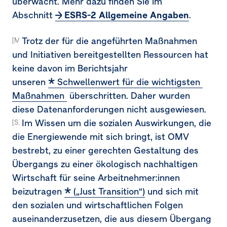
überwacht. Mehr dazu finden Sie im
Abschnitt
ESRS-2 Allgemeine Angaben
.
Trotz der für die angeführten Maßnahmen
[MDR-A-69a, 69b]
und Initiativen bereitgestellten Ressourcen hat
keine davon im Berichtsjahr
unseren
Schwellenwert für die wichtigsten 
Maßnahmen 
überschritten. Daher wurden
diese Datenanforderungen nicht ausgewiesen.
Im Wissen um die sozialen Auswirkungen, die
[S1-4.AR 43]
die Energiewende mit sich bringt, ist OMV
bestrebt, zu einer gerechten Gestaltung des
Übergangs zu einer ökologisch nachhaltigen
Wirtschaft für seine Arbeitnehmer:innen
beizutragen
(„Just Transition“)
und sich mit
den sozialen und wirtschaftlichen Folgen
auseinanderzusetzen, die aus diesem Übergang