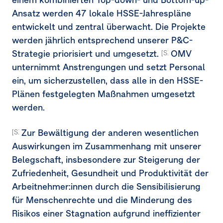
Ansatz werden 47 lokale HSSE-Jahrespläne
entwickelt und zentral überwacht. Die Projekte
werden jährlich entsprechend unserer P&C-
Strategie priorisiert und umgesetzt.
OMV
[S1-4.43]
unternimmt Anstrengungen und setzt Personal
ein, um sicherzustellen, dass alle in den HSSE-
Plänen festgelegten Maßnahmen umgesetzt
werden.
Zur Bewältigung der anderen wesentlichen
[S1-4.37] [S1-4.38c] [S1-4.40a] [MDR-A-68a]
Auswirkungen im Zusammenhang mit unserer
Belegschaft, insbesondere zur Steigerung der
Zufriedenheit, Gesundheit und Produktivität der
Arbeitnehmer:innen durch die Sensibilisierung
für Menschenrechte und die Minderung des
Risikos einer Stagnation aufgrund ineffizienter