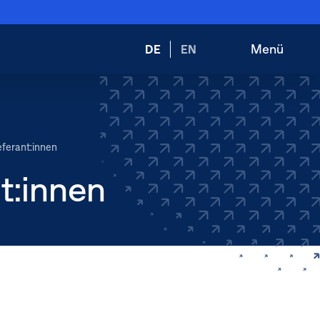
Wechsele
Menü
DE
EN
Suche
Hauptnav
die
öffnen
öffnen
Sprache
zu:
ferant:innen
t:innen