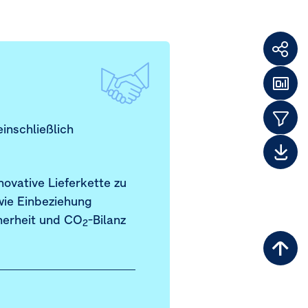
Weit
F
Das
Them
inschließlich
Dow
ovative Lieferkette zu
wie Einbeziehung
cherheit und CO
-Bilanz
2
Zu
Sei