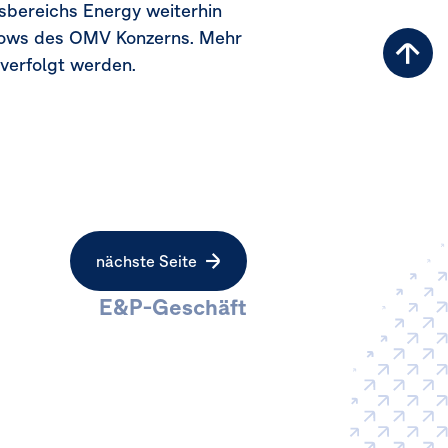
bereichs Energy weiterhin
hflows des OMV Konzerns. Mehr
Zu
rverfolgt werden.
Sei
nächste Seite
E&P-Geschäft