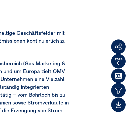
haltige Geschäftsfelder mit
missionen kontinuierlich zu
Weit
F
sbereich (Gas Marketing &
Verg
in und um Europa zielt OMV
zum
s Unternehmen eine Vielzahl
Das
Vorj
ständig integrierten
Them
ätig – vom Bohrloch bis zu
nien sowie Stromverkäufe in
Dow
f die Erzeugung von Strom