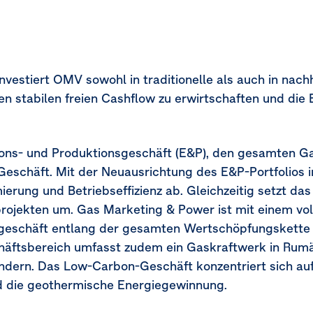
vestiert OMV sowohl in traditionelle als auch in nach
n stabilen freien Cashflow zu erwirtschaften und die E
ions- und Produktionsgeschäft
(E&P)
, den gesamten Ga
eschäft. Mit der Neuausrichtung des E&P-Portfolios 
erung und Betriebseffizienz ab. Gleichzeitig setzt da
jekten um. Gas Marketing & Power ist mit einem voll
geschäft entlang der gesamten Wertschöpfungskette t
häftsbereich umfasst zudem ein Gaskraftwerk in Rumä
dern. Das Low-Carbon-Geschäft konzentriert sich au
d die geothermische Energiegewinnung.