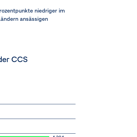
rozentpunkte niedriger im
rländern ansässigen
der CCS