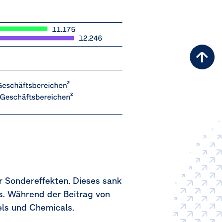
Zu
Sei
r Sondereffekten. Dieses sank
. Während der Beitrag von
els und Chemicals.