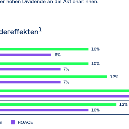
ner hohen Dividende an die Aktionär:innen.
1
ereffekten