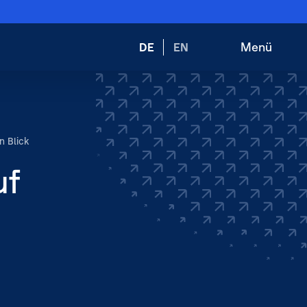
Wechsele
Menü
DE
EN
Suche
Hauptnav
die
öffnen
öffnen
Sprache
zu:
n Blick
uf