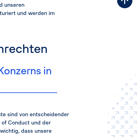
Zu
d unseren
Sei
turiert und werden im
nrechten
Konzerns in
hte sind von entscheidender
 of Conduct und der
wichtig, dass unsere