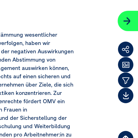
ndämmung wesentlicher
erfolgen, haben wir
g der negativen Auswirkungen
Weit
lnden Abstimmung von
F
nagement auswirken können,
Das
echts auf einen sicheren und
Them
ernehmen über Ziele, die sich
ktiken konzentrieren. Zur
Dow
henrechte fördert OMV ein
n Frauen in
nd der Sicherstellung der
mschulung und Weiterbildung
tunden pro Arbeitnehmer:in zu