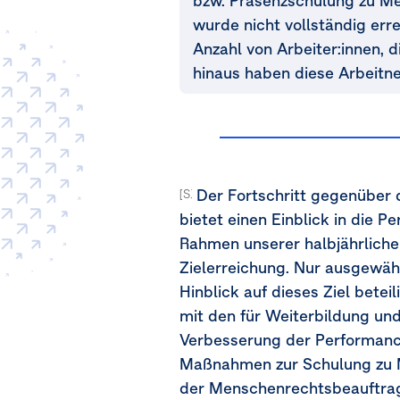
bzw. Präsenzschulung zu Me
wurde nicht vollständig erre
Anzahl von Arbeiter:innen, 
hinaus haben diese Arbeitn
Der Fortschritt gegenüber d
[S1-47b, 47c]
bietet einen Einblick in die 
Rahmen unserer halbjährliche
Zielerreichung. Nur ausgewäh
Hinblick auf dieses Ziel bete
mit den für Weiterbildung un
Verbesserung der Performance 
Maßnahmen zur Schulung zu M
der Menschenrechtsbeauftrag