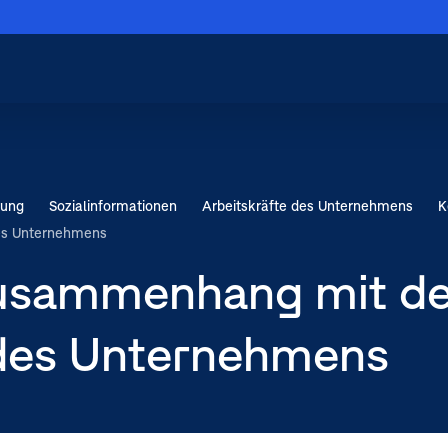
Menü schließen
Hauptnavigation
schließen
rung
Sozial­informationen
Arbeitskräfte des Unternehmens
K
ernehmens
es Unternehmens
Zusammenhang mit d
n OMV
 des Unternehmens