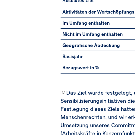
Absolutes Ziel
S1-
Aktivitäten der Wertschöpfungs
5
Im Umfang enthalten
–
Nicht im Umfang enthalten
Absolutes
Geografische Abdeckung
Ziel:
Basisjahr
Schulung
Bezugswert in %
aller
Arbeitnehmer:innen
des
Das Ziel wurde festgelegt,
[MDR-T-80f]
OMV
Sensibilisierungsinitiativen
Festlegung dieses Ziels hat
Konzerns
Menschenrechten, und wir erk
in
Umsetzung unseres Commitment
Menschenrechten
(Arbeitskräfte in Konzernfun