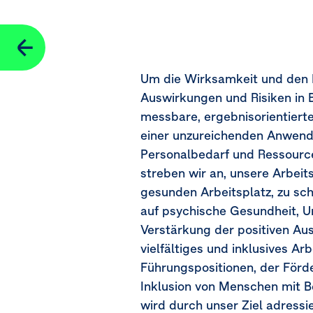
Soziale Absicherung
Seitennavigation
Menschen mit Behinderungen
Um die Wirksamkeit und den 
Kennzahlen für Weiterbildung und Kompetenzentwicklung
Auswirkungen und Risiken in 
messbare, ergebnisorientiert
Kennzahlen für Gesundheitsschutz und Sicherheit
einer unzureichenden Anwen
Personalbedarf und Ressourc
Kennzahlen für die Vereinbarkeit von Berufs- und Privatle
streben wir an, unsere Arbeit
Vergütungskennzahlen (Verdienstunterschiede und Gesa
gesunden Arbeitsplatz, zu sch
auf psychische Gesundheit, Un
Vorfälle, Beschwerden und schwerwiegende Auswirkun
Verstärkung der positiven Au
vielfältiges und inklusives A
Führungspositionen, der Förd
Inklusion von Menschen mit B
wird durch unser Ziel adressi