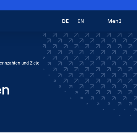
Wechsele
Menü
DE
EN
Suche
Hauptnav
die
öffnen
öffnen
Sprache
zu:
ennzahlen und Ziele
en