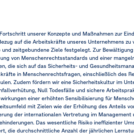
Fortschritt unserer Konzepte und Maßnahmen zur Ei
Bezug auf die Arbeitskräfte unseres Unternehmens zu v
e und zeitgebundene Ziele festgelegt. Zur Bewältigun
dung von Menschenrechtsstandards und einer mange
en, die sich auf das Sicherheits- und Gesundheitsma
ben
skräfte in Menschenrechtsfragen, einschließlich des R
mtvergütung)
ulen. Zudem fördern wir eine Sicherheitskultur im Unt
fallverhütung, Null Todesfälle und sichere Arbeitspra
gen im Zusammenhang mit Menschenrechten
swirkungen einer erhöhten Sensibilisierung für Mensc
rbeitsumfeld mit Zielen wie der Erhöhung des Anteils vo
erung der internationalen Vertretung im Management u
ehinderungen. Das wesentliche Risiko ineffizienter U
ert, die durchschnittliche Anzahl der jährlichen Lerns