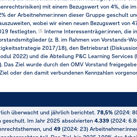
nrechtsrisiken) mit einem Bezugswert von 4%, die im
82% der Arbeitnehmer:innen dieser Gruppe geschult u
auszuweiten, wobei wir einen neuen Bezugswert von 
019 festlegten.
Interne Interessenträger:innen, die i
[S1-5.47a, MDR-T-80h, 80i]
Vorstandsmitglieder (z. B. im Rahmen von Vorstands-
igkeitsstrategie 2017/18), den Betriebsrat (Diskuss
odul 2022) und die Abteilung P&C Learning Services 
. Das Ziel wurde durch den OMV Vorstand freigegeben
Ziel oder den damit verbundenen Kennzahlen vorgen
lich überwacht und jährlich berichtet.
78,5%
(2024: 8
geschult. Im Jahr 2025 absolvierten
4.339
(2024: 6.8
enrechtsthemen, und
49
(2024: 23) Arbeitnehmer:innen