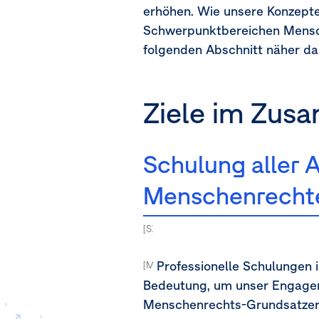
erhöhen. Wie unsere Konzept
Schwerpunktbereichen Mensch
folgenden Abschnitt näher da
Ziele im Zu
Schulung aller 
Menschenrecht
[S1-5.44a, 44b ] [MDR-T-80a-80j]
Professionelle Schulungen i
[MDR-T-80a]
Bedeutung, um unser Engagem
Menschenrechts-Grundsatzerklä