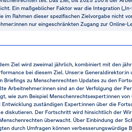
nschenrechten teil. Das Ziel, bis 2025 100% der Arbei
icht. Ein maßgeblicher Faktor war die Integration („In-
die im Rahmen dieser spezifischen Zielvorgabe nicht v
ehmer:innen nur eingeschränkten Zugang zur Online-Le
em Ziel wird zweimal jährlich, kombiniert mit den jäh
Performance bei diesem Ziel. Unser:e Generaldirektor:i
n Briefings zu Menschenrechten Updates zu den Fortsch
lte Arbeitnehmer:innen sind an der Verfolgung der P
iligt, wie zum Beispiel Menschenrechtsexpert:innen vo
d Entwicklung zuständigen Expert:innen über die Fort
diskutieren. Der Fortschritt wird hinsichtlich der W
enschenrechten überwacht. Über Einbindung der Sch
ten durch Umfragen können verbesserungswürdige Bere