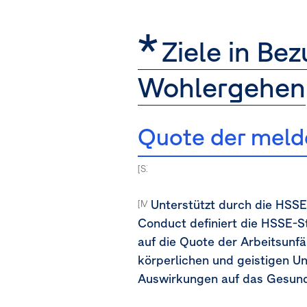
Ziele in Be
Wohlergehen
Quote der melde
[S1-5.44a ] [MDR-T-80a-80j]
Unterstützt durch die HSSE
[MDR-T-80a]
Conduct definiert die HSSE-S
auf die Quote der Arbeitsunfä
körperlichen und geistigen Un
Auswirkungen auf das Gesund