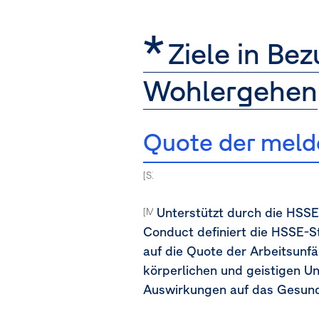
Ziele in Be
Wohlergehen
Quote der melde
[S1-5.44a ] [MDR-T-80a-80j]
Unterstützt durch die HSSE
[MDR-T-80a]
Conduct definiert die HSSE-S
auf die Quote der Arbeitsunfä
körperlichen und geistigen Un
Auswirkungen auf das Gesund