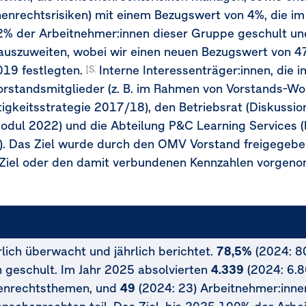
nrechtsrisiken) mit einem Bezugswert von 4%, die im
82% der Arbeitnehmer:innen dieser Gruppe geschult u
auszuweiten, wobei wir einen neuen Bezugswert von 
019 festlegten.
Interne Interessenträger:innen, die i
[S1-5.47a, MDR-T-80h, 80i]
Vorstandsmitglieder (z. B. im Rahmen von Vorstands-
igkeitsstrategie 2017/18), den Betriebsrat (Diskuss
odul 2022) und die Abteilung P&C Learning Services 
. Das Ziel wurde durch den OMV Vorstand freigegeben
Ziel oder den damit verbundenen Kennzahlen vorgen
lich überwacht und jährlich berichtet.
78,5%
(2024: 8
geschult. Im Jahr 2025 absolvierten
4.339
(2024: 6.8
enrechtsthemen, und
49
(2024: 23) Arbeitnehmer:innen