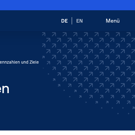
Wechsele
Menü
DE
EN
Suche
Hauptnav
die
öffnen
öffnen
Sprache
zu:
ennzahlen und Ziele
en