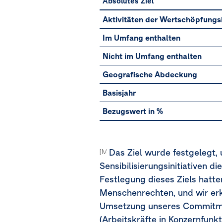
Absolutes Ziel
S1-
Aktivitäten der Wertschöpfungs
5
Im Umfang enthalten
–
Nicht im Umfang enthalten
Absolutes
Geografische Abdeckung
Ziel:
Basisjahr
Schulung
Bezugswert in %
aller
Arbeitnehmer:innen
des
Das Ziel wurde festgelegt,
[MDR-T-80f]
OMV
Sensibilisierungsinitiativen
Festlegung dieses Ziels hat
Konzerns
Menschenrechten, und wir erk
in
Umsetzung unseres Commitment
Menschenrechten
(Arbeitskräfte in Konzernfun