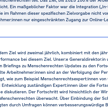
nschenrechten teil. Das Ziel, bis 2025 100% der Arbei
icht. Ein maßgeblicher Faktor war die Integration („In-
die im Rahmen dieser spezifischen Zielvorgabe nicht v
ehmer:innen nur eingeschränkten Zugang zur Online-Le
em Ziel wird zweimal jährlich, kombiniert mit den jäh
Performance bei diesem Ziel. Unser:e Generaldirektor:i
n Briefings zu Menschenrechten Updates zu den Fortsch
lte Arbeitnehmer:innen sind an der Verfolgung der P
iligt, wie zum Beispiel Menschenrechtsexpert:innen vo
d Entwicklung zuständigen Expert:innen über die Fort
diskutieren. Der Fortschritt wird hinsichtlich der W
enschenrechten überwacht. Über Einbindung der Sch
ten durch Umfragen können verbesserungswürdige Bere