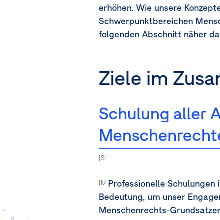
erhöhen. Wie unsere Konzept
Schwerpunktbereichen Mensch
folgenden Abschnitt näher da
Ziele im Zu
Schulung aller 
Menschenrecht
[S1-5.44a, 44b ] [MDR-T-80a-80j]
Professionelle Schulungen i
[MDR-T-80a]
Bedeutung, um unser Engagem
Menschenrechts-Grundsatzerklä