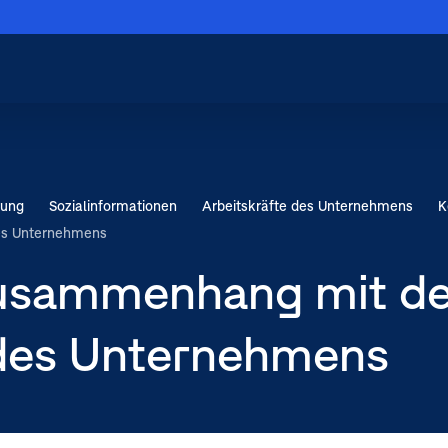
Menü schließen
Hauptnavigation
schließen
rung
Sozial­informationen
Arbeitskräfte des Unternehmens
K
ernehmens
es Unternehmens
Zusammenhang mit d
n OMV
 des Unternehmens