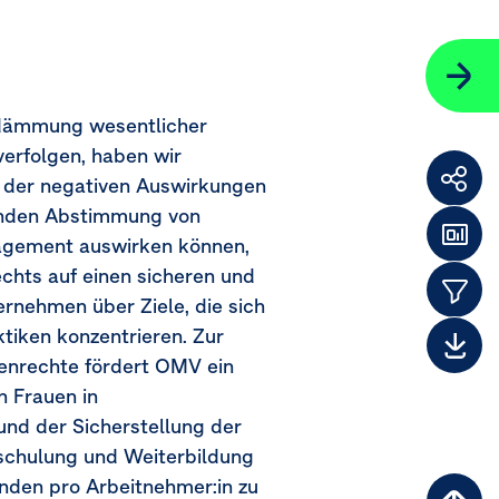
ndämmung wesentlicher
erfolgen, haben wir
g der negativen Auswirkungen
Weit
lnden Abstimmung von
F
nagement auswirken können,
Das
echts auf einen sicheren und
Them
ernehmen über Ziele, die sich
ktiken konzentrieren. Zur
Dow
henrechte fördert OMV ein
n Frauen in
nd der Sicherstellung der
mschulung und Weiterbildung
tunden pro Arbeitnehmer:in zu