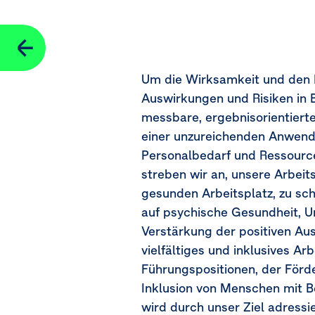
Soziale Absicherung
Seitennavigation
Menschen mit Behinderungen
Um die Wirksamkeit und den 
Kennzahlen für Weiterbildung und Kompetenzentwicklung
Auswirkungen und Risiken in 
messbare, ergebnisorientiert
Kennzahlen für Gesundheitsschutz und Sicherheit
einer unzureichenden Anwen
Personalbedarf und Ressourc
Kennzahlen für die Vereinbarkeit von Berufs- und Privatle
streben wir an, unsere Arbeit
Vergütungskennzahlen (Verdienstunterschiede und Gesa
gesunden Arbeitsplatz, zu sch
auf psychische Gesundheit, Un
Vorfälle, Beschwerden und schwerwiegende Auswirkun
Verstärkung der positiven Au
vielfältiges und inklusives A
Führungspositionen, der Förd
Inklusion von Menschen mit B
wird durch unser Ziel adressi