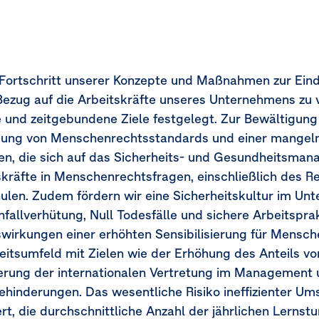
Fortschritt unserer Konzepte und Maßnahmen zur Ei
Bezug auf die Arbeitskräfte unseres Unternehmens zu v
e und zeitgebundene Ziele festgelegt. Zur Bewältigun
dung von Menschenrechtsstandards und einer mange
en, die sich auf das Sicherheits- und Gesundheitsma
ben
skräfte in Menschenrechtsfragen, einschließlich des R
mtvergütung)
ulen. Zudem fördern wir eine Sicherheitskultur im Unt
fallverhütung, Null Todesfälle und sichere Arbeitspra
gen im Zusammenhang mit Menschenrechten
swirkungen einer erhöhten Sensibilisierung für Mensc
rbeitsumfeld mit Zielen wie der Erhöhung des Anteils vo
erung der internationalen Vertretung im Management u
ehinderungen. Das wesentliche Risiko ineffizienter U
ert, die durchschnittliche Anzahl der jährlichen Lerns