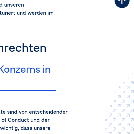
Zu
d unseren
Sei
turiert und werden im
nrechten
Konzerns in
hte sind von entscheidender
 of Conduct und der
wichtig, dass unsere