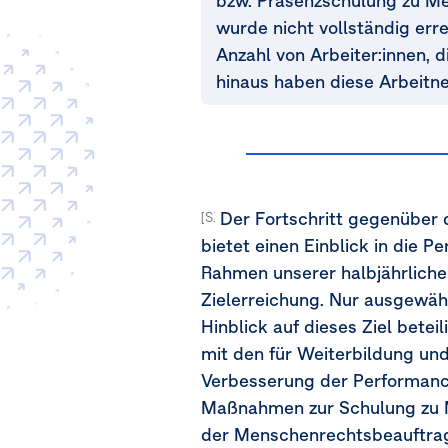
bzw. Präsenzschulung zu Me
wurde nicht vollständig erre
Anzahl von Arbeiter:innen, 
hinaus haben diese Arbeitn
Der Fortschritt gegenüber d
[S1-47b, 47c]
bietet einen Einblick in die 
Rahmen unserer halbjährliche
Zielerreichung. Nur ausgewäh
Hinblick auf dieses Ziel bete
mit den für Weiterbildung un
Verbesserung der Performance 
Maßnahmen zur Schulung zu M
der Menschenrechtsbeauftrag