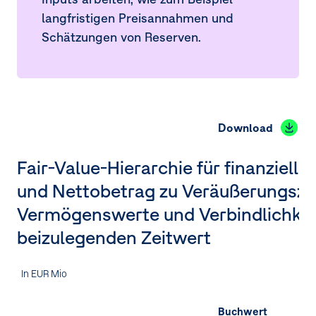
32.
Ergebnis aus Finanzinstrumenten
langfristigen Preisannahmen und
Schätzungen von Reserven.
33.
Anteilsbasierte Vergütungen
34.
Aufwendungen Konzernabschlussprüfer
35.
Nahestehende Unternehmen und Personen
Download
36.
Ereignisse nach dem Bilanzstichtag
Fair-Value-Hierarchie für finanziel
37.
Direkte und indirekte Beteiligungen der OMV
Aktiengesellschaft
und Nettobetrag zu Veräußerungs­z
Vermögenswerte und Verbindlichke
beizulegenden Zeitwert
In EUR Mio
Buchwert