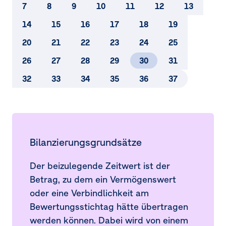
5.
Zu Veräußerungszwecken gehaltenes Vermögen
7
8
9
10
11
12
13
und Verbindlichkeiten
14
15
16
17
18
19
6.
Segment­berichterstattung
20
21
22
23
24
25
7.
Umsatzerlöse
26
27
28
29
30
31
8.
Sonstige betriebliche Erträge und Ergebnis aus at-
32
33
34
35
36
37
equity bewerteten Beteiligungen
9.
Abschreibungen, Wertminderungen und
Wertaufholungen
10.
Explorationsaufwendungen
Bilanzierungsgrundsätze
11.
Sonstige betriebliche Aufwendungen
Der beizulegende Zeitwert ist der
Betrag, zu dem ein Vermögenswert
12.
Personalaufwendungen und durchschnittliche
oder eine Verbindlichkeit am
Arbeitnehmer
Bewertungsstichtag hätte übertragen
13.
Finanzerfolg
werden können. Dabei wird von einem