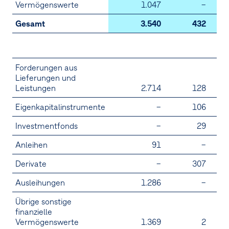
Vermögenswerte
1.047
–
1.
Gesamt
3.540
432
3.
2
Forderungen aus
Lieferungen und
Leistungen
2.714
128
2.
Eigenkapitalinstrumente
–
106
Investmentfonds
–
29
Anleihen
91
–
Derivate
–
307
Ausleihungen
1.286
–
1.
Übrige sonstige
finanzielle
Vermögenswerte
1.369
2
1.