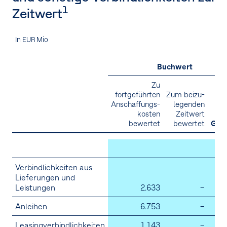
1
Zeitwert
In EUR Mio
Buchwert
Zu
fortgeführten
Zum beizu­
Anschaffungs­
legenden
kosten
Zeitwert
bewertet
bewertet
Ges
2
Verbindlichkeiten aus
Lieferungen und
Leistungen
2.633
–
2.
Anleihen
6.753
–
6.
Leasingverbindlichkeiten
1.143
–
1.