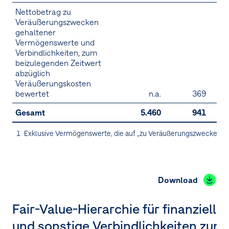
Nettobetrag zu
Veräußerungszwecken
gehaltener
Vermögenswerte und
Verbindlichkeiten, zum
beizulegenden Zeitwert
abzüglich
Veräußerungskosten
bewertet
n.a.
369
Gesamt
5.460
941
6.
1
Exklusive Vermögenswerte, die auf „zu Veräußerungszwecken g
Download
Fair-Value-Hierarchie für finanzielle
und sonstige Verbindlichkeiten zum