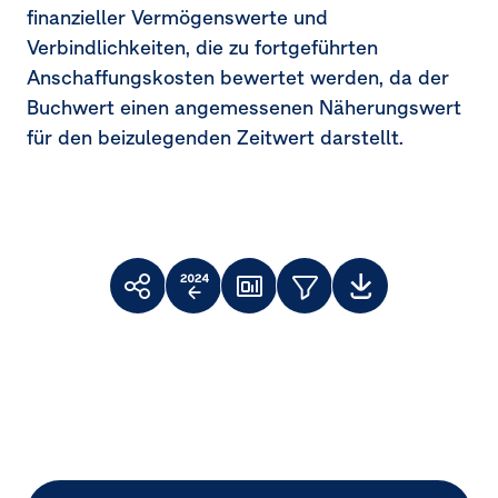
finanzieller Vermögenswerte und
Verbindlichkeiten, die zu fortgeführten
Anschaffungskosten bewertet werden, da der
Buchwert einen angemessenen Näherungswert
für den beizulegenden Zeitwert darstellt.
Toolbar
Themenfilter
Weiterempfehlen
Vergleich
Dashboard
Downloads
Facebook
X
LinkedIn
zum
Vorjahr