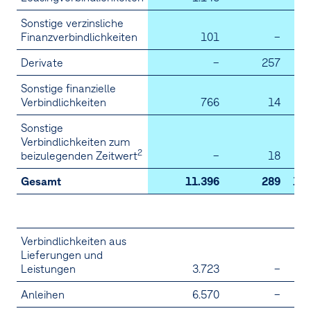
Sonstige verzinsliche
Finanzverbindlichkeiten
101
–
Derivate
–
257
Sonstige finanzielle
Verbindlichkeiten
766
14
Sonstige
Verbindlichkeiten zum
2
beizulegenden Zeitwert
–
18
Gesamt
11.396
289
11.
2
Verbindlichkeiten aus
Lieferungen und
Leistungen
3.723
–
3.
Anleihen
6.570
–
6.