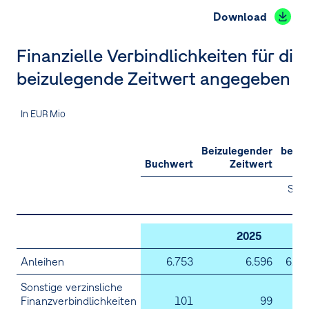
Download
Finanzielle Verbindlichkeiten für die
beizulegende Zeitwert angegeben w
In EUR Mio
Stu
Beizulegender
beizu
Buchwert
Zeitwert
Zei
Stuf
2025
Anleihen
6.753
6.596
6.59
Sonstige verzinsliche
Finanzverbindlichkeiten
101
99