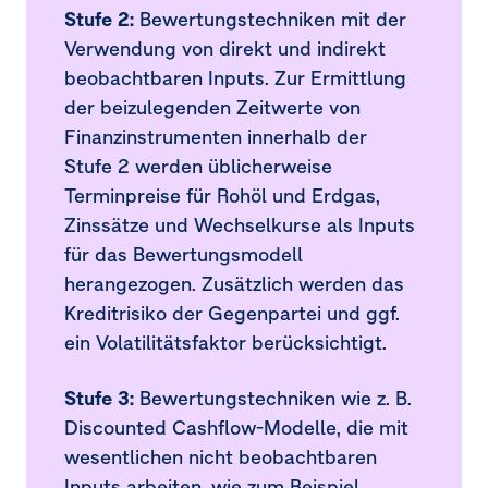
Stufe 2:
Bewertungstechniken mit der
24.
Rückstellungen für Pensionen und ähnliche
Verwendung von direkt und indirekt
Verpflichtungen
beobachtbaren Inputs. Zur Ermittlung
der beizulegenden Zeitwerte von
25.
Rückstellungen für Rekultivierungs­verpflichtungen
und sonstige Rückstellungen
Finanzinstrumenten innerhalb der
Stufe 2 werden üblicherweise
26.
Verbindlichkeiten
Terminpreise für Rohöl und Erdgas,
Zinssätze und Wechselkurse als Inputs
27.
Konzern-Cashflow-Rechnung
für das Bewertungsmodell
28.
Eventualverbindlichkeiten und
herangezogen. Zusätzlich werden das
Eventualforderungen
Kreditrisiko der Gegenpartei und ggf.
29.
Risikomanagement
ein Volatilitätsfaktor berücksichtigt.
30.
Fair-Value-Hierarchie
Stufe 3:
Bewertungstechniken wie z. B.
Discounted Cashflow-Modelle, die mit
31.
Saldierung von finanziellen Vermögenswerten und
wesentlichen nicht beobachtbaren
finanziellen Verbindlichkeiten
Inputs arbeiten, wie zum Beispiel