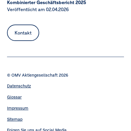
Kombinierter Geschäftsbericht 2025
Veröffentlicht am 02.04.2026
Kontakt
© OMV Aktiengesellschaft 2026
Datenschutz
Fußzeilennavigation
Glossar
Impressum
Sitemap
Folgen Sie uns auf Social Media
Navigation