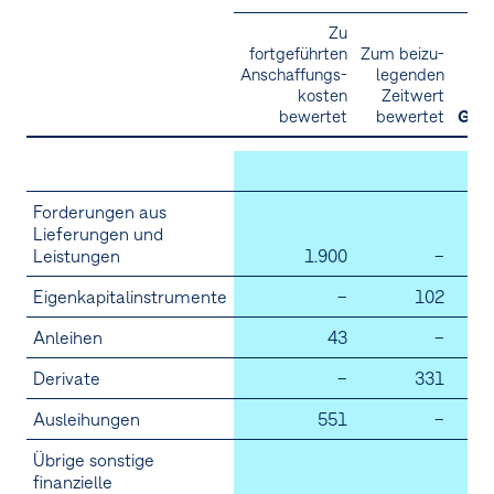
Zu
fortgeführten
Zum beizu­
Anschaffungs­
legenden
kosten
Zeitwert
bewertet
bewertet
Ges
2
Forderungen aus
Lieferungen und
Leistungen
1.900
–
1.
Eigenkapitalinstrumente
–
102
Anleihen
43
–
Derivate
–
331
Ausleihungen
551
–
Übrige sonstige
finanzielle