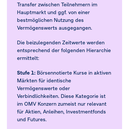
Transfer zwischen Teilnehmern im
14.
Steuern vom Einkommen und Ertrag
Hauptmarkt und ggf. von einer
bestmöglichen Nutzung des
15.
Ergebnis je Aktie
Vermögenswerts ausgegangen.
16.
Immaterielle Vermögenswerte
Die beizulegenden Zeitwerte werden
17.
Sachanlagen
entsprechend der folgenden Hierarchie
ermittelt:
18.
At-equity bewertete Beteiligungen
19.
Vorräte
Stufe 1:
Börsennotierte Kurse in aktiven
Märkten für identische
20.
Finanzielle Vermögenswerte
Vermögenswerte oder
Verbindlichkeiten. Diese Kategorie ist
21.
Sonstige Vermögenswerte
im OMV Konzern zumeist nur relevant
22.
Eigenkapital der Anteilseigner des
für Aktien, Anleihen, Investmentfonds
Mutterunternehmens
und Futures.
23.
Nicht beherrschende Anteile