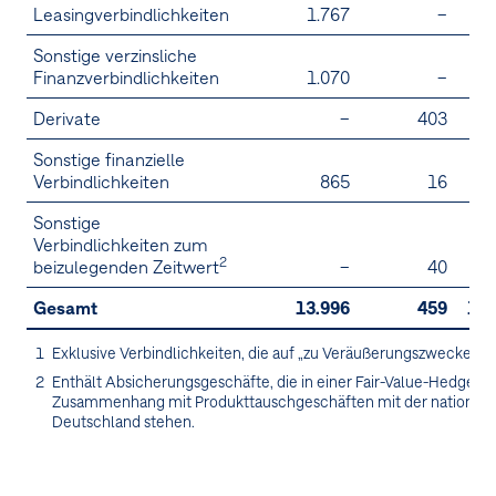
Leasingverbindlichkeiten
1.767
–
1.
Sonstige verzinsliche
Finanzverbindlichkeiten
1.070
–
1.
Derivate
–
403
Sonstige finanzielle
Verbindlichkeiten
865
16
Sonstige
Verbindlichkeiten zum
2
beizulegenden Zeitwert
–
40
Gesamt
13.996
459
14.
1
Exklusive Verbindlichkeiten, die auf „zu Veräußerungszwecken 
2
Enthält Absicherungsgeschäfte, die in einer Fair-Value-Hedge-Be
Zusammenhang mit Produkttauschgeschäften mit der nationalen
Deutschland stehen.