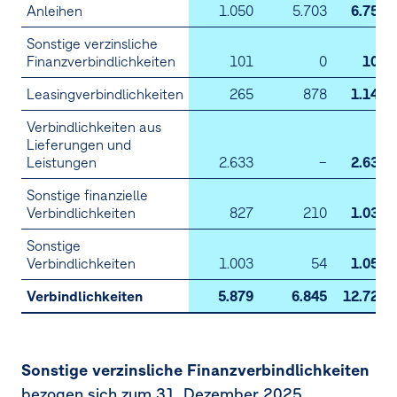
Anleihen
1.050
5.703
6.753
14.
Steuern vom Einkommen und Ertrag
Sonstige verzinsliche
15.
Finanzverbindlichkeiten
Ergebnis je Aktie
101
0
101
Leasingverbindlichkeiten
265
878
1.143
16.
Immaterielle Vermögenswerte
Verbindlichkeiten aus
17.
Sachanlagen
Lieferungen und
Leistungen
2.633
–
2.633
18.
At-equity bewertete Beteiligungen
Sonstige finanzielle
Verbindlichkeiten
827
210
1.037
19.
Vorräte
Sonstige
20.
Finanzielle Vermögenswerte
Verbindlichkeiten
1.003
54
1.058
21.
Sonstige Vermögenswerte
Verbindlichkeiten
5.879
6.845
12.724
22.
Eigenkapital der Anteilseigner des
Mutterunternehmens
Sonstige verzinsliche Finanzverbindlichkeiten
23.
Nicht beherrschende Anteile
bezogen sich zum
31. Dezember 2025