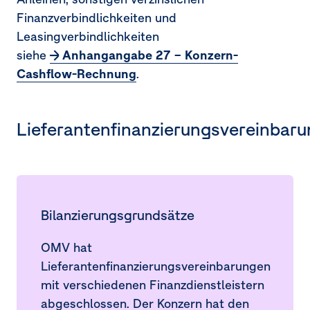
32.
Ergebnis aus Finanzinstrumenten
Finanzverbindlichkeiten und
Leasingverbindlichkeiten
33.
Anteilsbasierte Vergütungen
siehe
Anhangangabe 27 – Konzern-
Cashflow-Rechnung
34.
Aufwendungen Konzernabschlussprüfer
.
35.
Nahestehende Unternehmen und Personen
Lieferantenfinanzierungsvereinbar
36.
Ereignisse nach dem Bilanzstichtag
37.
Direkte und indirekte Beteiligungen der OMV
Aktiengesellschaft
Bilanzierungsgrundsätze
OMV hat
Lieferantenfinanzierungsvereinbarungen
mit verschiedenen Finanzdienstleistern
abgeschlossen. Der Konzern hat den