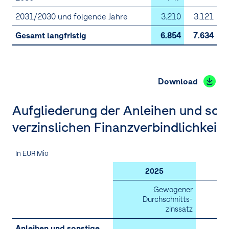
2031/2030 und folgende Jahre
3.210
3.121
Gesamt langfristig
6.854
7.634
Download
Aufgliederung der Anleihen und son
verzinslichen Finanzverbindlichkeit
In EUR Mio
2025
Gewogener
Durchschnitts­
D
zinssatz
Anleihen und sonstige