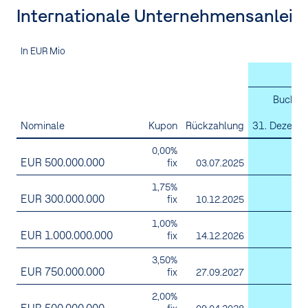
Internationale Unternehmensanleih
In EUR Mio
20
Buchwe
z
Nominale
Kupon
Rückzahlung
31. Dezemb
0,00%
EUR 500.000.000
fix
03.07.2025
1,75%
EUR 300.000.000
fix
10.12.2025
1,00%
EUR 1.000.000.000
9
fix
14.12.2026
3,50%
EUR 750.000.000
7
fix
27.09.2027
2,00%