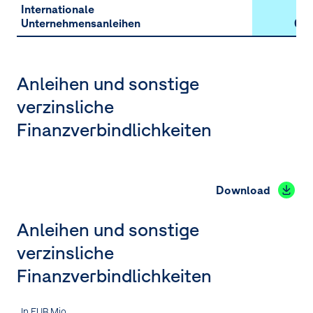
Internationale
Unternehmensanleihen
6.7
Anleihen und sonstige
verzinsliche
Finanzverbindlichkeiten
Download
Anleihen und sonstige
verzinsliche
Finanzverbindlichkeiten
In EUR Mio