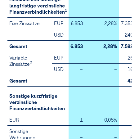
langfristige verzinsliche
1
Finanzverbindlichkeiten
Fixe Zinssätze
EUR
6.853
2,28%
7.353
USD
–
–
240
Gesamt
6.853
2,28%
7.592
Variable
EUR
–
–
26
2
Zinssätze
USD
–
–
16
Gesamt
–
–
42
Sonstige kurzfristige
verzinsliche
Finanzverbindlichkeiten
EUR
1
0,05%
–
Sonstige
Währungen
–
–
6