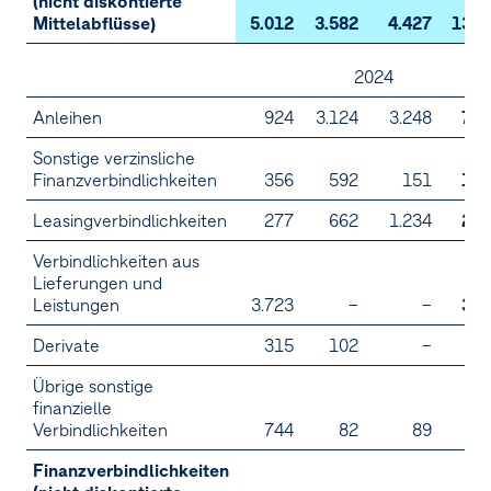
(nicht diskontierte
Mittelabflüsse)
5.012
3.582
4.427
13.0
2024
Anleihen
924
3.124
3.248
7.2
Sonstige verzinsliche
Finanzverbindlichkeiten
356
592
151
1.0
Leasingverbindlichkeiten
277
662
1.234
2.1
Verbindlichkeiten aus
Lieferungen und
Leistungen
3.723
–
–
3.7
Derivate
315
102
–
4
Übrige sonstige
finanzielle
Verbindlichkeiten
744
82
89
9
Finanzverbindlichkeiten