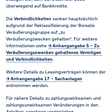
überwiegend auf Bankkredite.
24.
Rückstellungen für Pensionen und ähnliche
Verpflichtungen
Die
Verbindlichkeiten
sanken hauptsächlich
25.
Rückstellungen für Rekultivierungs­verpflichtungen
aufgrund der Reklassifizierung der Borealis
und sonstige Rückstellungen
Veräußerungsgruppe auf „zu
Veräußerungzwecken gehalten“. Für weitere
26.
Verbindlichkeiten
Informationen siehe
Anhangangabe 5 – Zu 
27.
Konzern-Cashflow-Rechnung
Veräußerungszwecken gehaltenes Vermögen 
und Verbindlichkeiten
.
28.
Eventualverbindlichkeiten und
Eventualforderungen
Weitere Details zu Leasingverträgen können der
Anhangangabe 17 – Sachanlagen
29.
Risikomanagement
entnommen werden.
30.
Fair-Value-Hierarchie
Für nähere Details zu zahlungswirksamen und
31.
Saldierung von finanziellen Vermögenswerten und
zahlungsunwirksamen Veränderungen in den
finanziellen Verbindlichkeiten
Anleihen, sonstigen verzinslichen