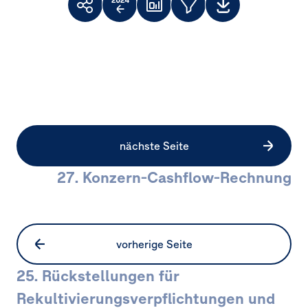
Themenfilter
Weiterempfehlen
Vergleich
Dashboard
Downloads
Facebook
X
LinkedIn
zum
Vorjahr
nächste Seite
27. Konzern-Cashflow-Rechnung
vorherige Seite
25. Rückstellungen für
Rekultivierungs­verpflichtungen und