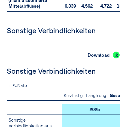
(nicht diskontierte
Mittelabflüsse)
6.339
4.562
4.722
15.6
Sonstige Verbindlichkeiten
Download
Sonstige Verbindlichkeiten
In EUR Mio
Kurzfristig
Langfristig
Gesamt
2025
Sonstige
Verbindlichkeiten aus