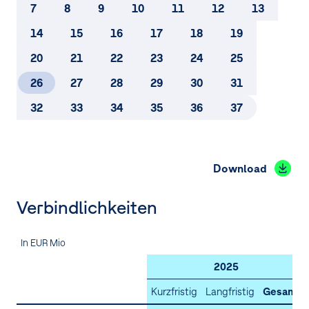
5.
Zu Veräußerungszwecken gehaltenes Vermögen
7
8
9
10
11
12
13
und Verbindlichkeiten
14
15
16
17
18
19
6.
Segment­berichterstattung
20
21
22
23
24
25
7.
Umsatzerlöse
26
27
28
29
30
31
8.
Sonstige betriebliche Erträge und Ergebnis aus at-
32
33
34
35
36
37
equity bewerteten Beteiligungen
9.
Abschreibungen, Wertminderungen und
Wertaufholungen
Download
10.
Explorationsaufwendungen
Verbindlichkeiten
11.
Sonstige betriebliche Aufwendungen
In EUR Mio
12.
Personalaufwendungen und durchschnittliche
Arbeitnehmer
2025
Kurzfristig
Langfristig
Gesamt
13.
Finanzerfolg