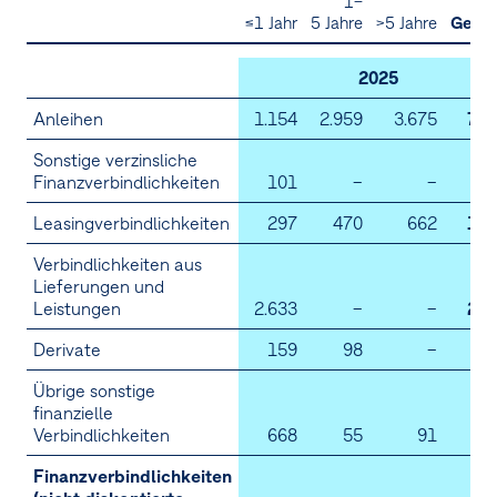
1–
≤1 Jahr
5 Jahre
>5 Jahre
Gesa
2025
Anleihen
1.154
2.959
3.675
7.7
Sonstige verzinsliche
Finanzverbindlichkeiten
101
–
–
1
Leasingverbindlichkeiten
297
470
662
1.4
Verbindlichkeiten aus
Lieferungen und
Leistungen
2.633
–
–
2.6
Derivate
159
98
–
2
Übrige sonstige
finanzielle
Verbindlichkeiten
668
55
91
8
Finanzverbindlichkeiten