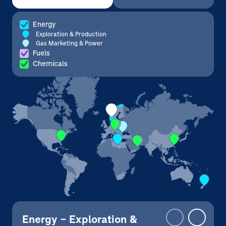
Energy
Exploration & Production
Gas Marketing & Power
Fuels
Chemicals
€
Mrd
€
Mrd
€
€
€
Mrd
Mrd
Mrd
Energy – Exploration &