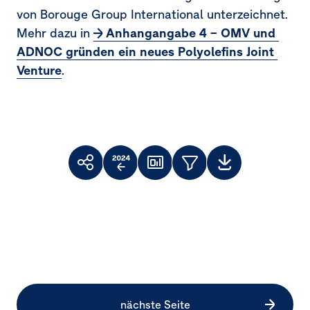
von Borouge Group International unterzeichnet.
Mehr dazu in
Anhangangabe 4 – OMV und 
ADNOC gründen ein neues Polyolefins Joint 
Venture
.
Toolbar
Themenfilter
Weiterempfehlen
Vergleich
Dashboard
Downloads
Facebook
X
LinkedIn
zum
Vorjahr
nächste Seite