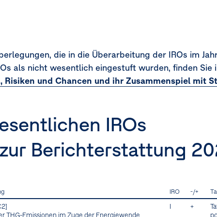
erlegungen, die in die Überarbeitung der IROs im Jah
ROs als nicht wesentlich eingestuft wurden, finden Sie
 Risiken und Chancen und ihr Zusammenspiel mit St
esentlichen IROs
 zur Berichterstattung 20
c-ii, 48c-iii, 48c-iv]
ng
IRO
-/+
Ta
C2]
I
+
Ta
er THG-Emissionen im Zuge der Energiewende
po