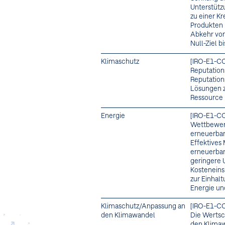
Unterstütz
zu einer Kr
Produkten
Abkehr von
Null-Ziel b
Klimaschutz
[IRO-E1-C
Reputation
Reputation
Lösungen z
Ressource
Energie
[IRO-E1-C
Wettbewer
erneuerbar
Effektives
erneuerbar
geringere 
Kosteneins
zur Einhal
Energie un
Klimaschutz/Anpassung an
[IRO-E1-C
den Klimawandel
Die Wertsc
den Klimaw