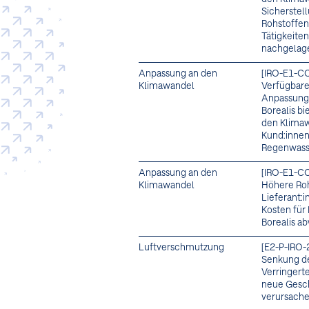
Sicherstel
Rohstoffen
Tätigkeite
nachgelage
Anpassung an den
[IRO-E1-C
Klimawandel
Verfügbare
Anpassung
Borealis b
den Klimaw
Kund:innen
Regenwass
Anpassung an den
[IRO-E1-C
Klimawandel
Höhere Ro
Lieferant:
Kosten für
Borealis a
Luftverschmutzung
[E2-P-IRO-
Senkung de
Verringert
neue Gesch
verursach