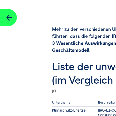
Seitennavigation
Mehr zu den verschiedenen Üb
führten, dass die folgenden I
3 Wesentliche Auswirkungen,
Geschäftsmodell
.
Liste der unw
(im Vergleich
[SBM-3.48a] [SBM-3.48g] [SBM-3.48c-i, 48
Unterthemen
Beschreibu
Klimaschutz/Energie
[IRO-E1-C
Senkung d