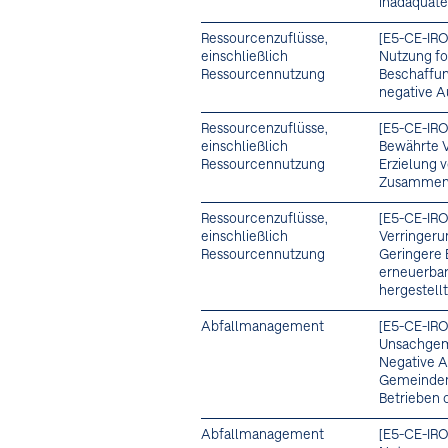
inadäquat
Ressourcenzuflüsse,
[E5-CE-IRO
einschließlich
Nutzung fo
Ressourcennutzung
Beschaffun
negative A
Ressourcenzuflüsse,
[E5-CE-IRO
einschließlich
Bewährte V
Ressourcennutzung
Erzielung 
Zusammenha
Ressourcenzuflüsse,
[E5-CE-IRO
einschließlich
Verringeru
Ressourcennutzung
Geringere 
erneuerbar
hergestell
Abfallmanagement
[E5-CE-IRO
Unsachgem
Negative A
Gemeinden
Betrieben 
Abfallmanagement
[E5-CE-IRO