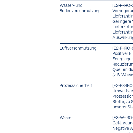
Wasser- und
[E2-P-IRO-
Bodenverschmutzung
Verringer
Lieferant:
Geringere 
Lieferkett
Lieferant:
Auswirkun
Luftverschmutzung
[E2-P-IRO-
Positiver 
Energieque
Reduzierun
Quellen du
(z. B. Wass
Prozesssicherheit
[E2-PS-IRO
Umweltvers
Prozesssich
Stoffe, zu
unserer St
Wasser
[E3-W-IRO
Gefährdun
Negative A