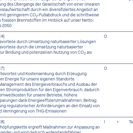
ung des Übergangs der Gesellschaft von einer linearen
eislaufwirtschaft durch ein diversifiziertes Angebot an
 mit geringerem CO
-Fußabdruck und die schrittweise
2
 fossilen Brennstoffen im Hinblick auf unser Netto-
is 2050
C4]
O
svorteile durch Umsetzung naturbasierter Lösungen
svorteile durch die Umsetzung naturbasierter
ur Bindung und potenziellen Nutzung von CO
als
2
C7]
O
bsvorteil und Kostensenkung durch Erzeugung
er Energie für unsere eigenen Standorte
 Management des Energieverbrauchs und Ausbau der
en Stromproduktion für den Eigenverbrauch; dadurch
Umweltkosten für unsere Betriebe, höhere
parungen dank Energieeffizienzmaßnahmen, Beitrag
tung regulatorischer Anforderungen an den Einsatz von
d Verringerung von THG-Emissionen
C8]
I
+
Ta
höpfungskette ergreift Maßnahmen zur Anpassung an
andel und wird dadurch widerstandsfähiger