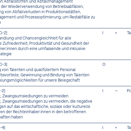
on Abfallstoffen und Abfallmanagement
 der Wiederverwendung von Betriebsabfällen,
ng von Abfallverlusten in Produktionsstätten,
gement und Prozessoptimierung, um Restabfälle zu
n
O-2]
I
+
Ta
ndlung und Chancengleichheit für alle
e Zufriedenheit, Produktivität und Gesundheit der
er:innen durch eine umfassende und inklusive
rategie
O-3]
O
von Talenten und qualifiziertem Personal
svorteile, Gewinnung und Bindung von Talenten
lungsmöglichkeiten für unsere Belegschaft
-2]
I
—
Po
t, Zwangsumsiedlungen zu vermeiden
t, Zwangsumsiedlungen zu vermeiden, die negative
n auf das wirtschaftliche, soziale oder kulturelle
n der Rechteinhaber:innen in den betroffenen
aften haben
-4]
I
+
Ta