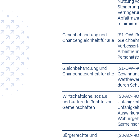
Nutzung v
Steigerung
Verringeru
Abfallmana
minimiere
Gleichbehandlung und
[S1-OW-IR
Chancengleichheit für alle
Gleichbeha
Verbessert
Arbeitnehm
Personalst
Gleichbehandlung und
[S1-OW-IR
Chancengleichheit für alle
Gewinnung 
Wettbewerb
durch Schu
Wirtschaftliche, soziale
[S3-AC-IRO
und kulturelle Rechte von
Unfähigkei
Gemeinschaften
Unfähigkei
Auswirkunge
Wohlergehe
Gemeinsch
Bürgerrechte und
[S3-AC-IRO