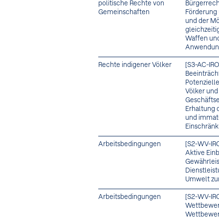
politische Rechte von
Bürgerrech
Gemeinschaften
Förderung 
und der Mö
gleichzeiti
Waffen und
Anwendung
Rechte indigener Völker
[S3-AC-IRO
Beeinträch
Potenziell
Völker und
Geschäftse
Erhaltung 
und immate
Einschränk
Arbeitsbedingungen
[S2-WV-IR
Aktive Ein
Gewährleis
Dienstleis
Umwelt zur
Arbeitsbedingungen
[S2-WV-IR
Wettbewer
Wettbewer