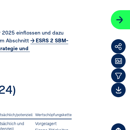
r 2025 einflossen und dazu
 im Abschnitt
ESRS 2 SBM-
rategie und 
Weit
F
Das
Them
24)
Dow
tsächlich/potenziell
Wertschöpfungskette
tsächlich und
Vorgelagert
tenziell