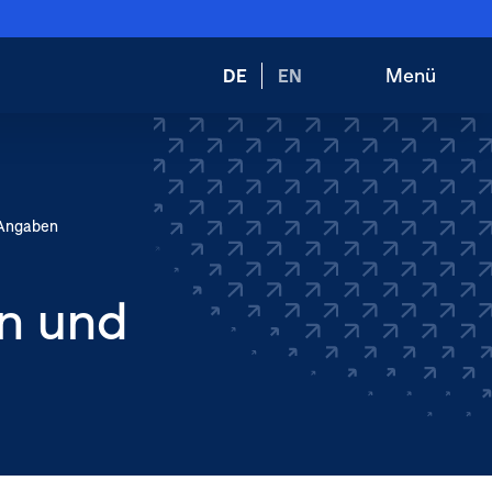
Wechsele
Menü
DE
EN
Suche
Hauptnav
die
öffnen
öffnen
Sprache
zu:
 Angaben
n und