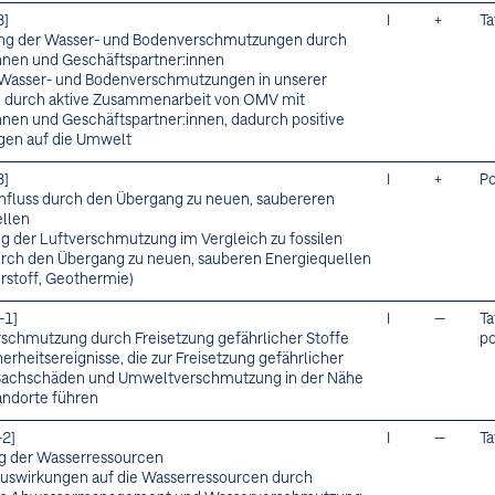
3]
I
+
Ta
ung der Wasser- und Bodenverschmutzungen durch
innen und Geschäftspartner:innen
Wasser- und Bodenverschmutzungen in unserer
e durch aktive Zusammenarbeit von OMV mit
innen und Geschäftspartner:innen, dadurch positive
gen auf die Umwelt
8]
I
+
Po
Einfluss durch den Übergang zu neuen, saubereren
llen
g der Luftverschmutzung im Vergleich zu fossilen
rch den Übergang zu neuen, sauberen Energiequellen
erstoff, Geothermie)
-1]
I
—
Ta
chmutzung durch Freisetzung gefährlicher Stoffe
po
erheitsereignisse, die zur Freisetzung gefährlicher
 Sachschäden und Umweltverschmutzung in der Nähe
andorte führen
-2]
I
—
Ta
g der Wasserressourcen
uswirkungen auf die Wasserressourcen durch