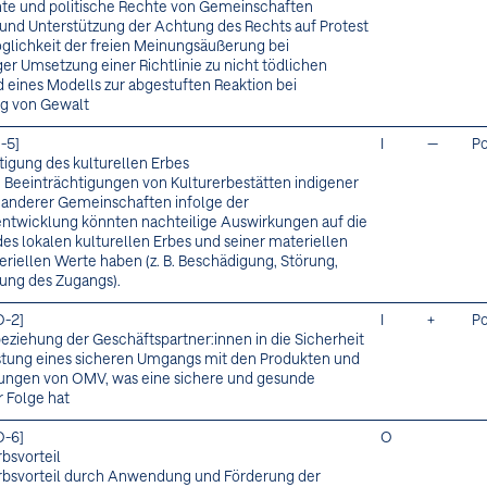
te und politische Rechte von Gemeinschaften
und Unterstützung der Achtung des Rechts auf Protest
glichkeit der freien Meinungsäußerung bei
ger Umsetzung einer Richtlinie zu nicht tödlichen
 eines Modells zur abgestuften Reaktion bei
 von Gewalt
-5]
I
—
Po
tigung des kulturellen Erbes
e Beeinträchtigungen von Kulturerbestätten indigener
 anderer Gemeinschaften infolge der
ntwicklung könnten nachteilige Auswirkungen auf die
des lokalen kulturellen Erbes und seiner materiellen
riellen Werte haben (z. B. Beschädigung, Störung,
ung des Zugangs).
O-2]
I
+
Po
beziehung der Geschäftspartner:innen in die Sicherheit
tung eines sicheren Umgangs mit den Produkten und
tungen von OMV, was eine sichere und gesunde
 Folge hat
O-6]
O
bsvorteil
bsvorteil durch Anwendung und Förderung der