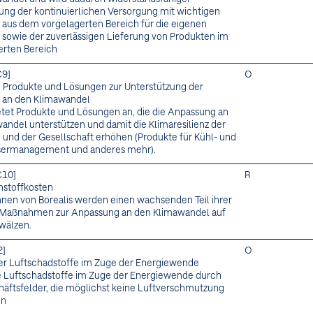
lung der kontinuierlichen Versorgung mit wichtigen
 aus dem vorgelagerten Bereich für die eigenen
n sowie der zuverlässigen Lieferung von Produkten im
rten Bereich
C9]
O
 Produkte und Lösungen zur Unterstützung der
 an den Klimawandel
ietet Produkte und Lösungen an, die die Anpassung an
andel unterstützen und damit die Klimaresilienz der
 und der Gesellschaft erhöhen (Produkte für Kühl- und
ermanagement und anderes mehr).
C10]
R
hstoffkosten
innen von Borealis werden einen wachsenden Teil ihrer
 Maßnahmen zur Anpassung an den Klimawandel auf
bwälzen.
2]
O
r Luftschadstoffe im Zuge der Energiewende
e Luftschadstoffe im Zuge der Energiewende durch
äftsfelder, die möglichst keine Luftverschmutzung
en