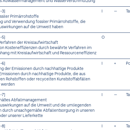
es Abwassermanagement und Wasserverschmutzung
-3]
I
—
Ta
ssiler Primärrohstoffe
g und Verwendung fossiler Primärrohstoffe, die
uswirkungen auf die Umwelt haben
-5]
O
erfahren der Kreislaufwirtschaft
von Kosteneffizienzen durch bewährte Verfahren im
ng mit Kreislaufwirtschaft und Ressourceneffizienz
-6]
I
+
Po
ng der Emissionen durch nachhaltige Produkte
Emissionen durch nachhaltige Produkte, die aus
en Rohstoffen oder recycelten Kunststoffabfällen
t werden
-7]
I
—
Ta
äßes Abfallmanagement
uswirkungen auf die Umwelt und die umliegenden
 durch unsachgemäße Abfallentsorgung in unseren
oder unserer Lieferkette
-8]
I
+
Ta