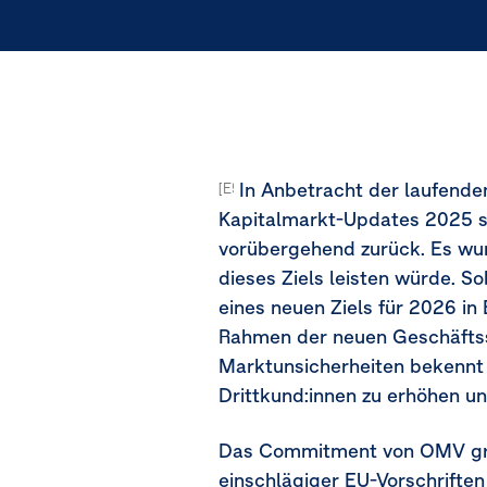
In Anbetracht der laufende
[E5-3.27] [MDR-T-81a-81b-i]
Kapitalmarkt-Updates 2025 s
vorübergehend zurück. Es wur
dieses Ziels leisten würde. 
eines neuen Ziels für 2026 in
Rahmen der neuen Geschäftsst
Marktunsicherheiten bekennt 
Drittkund:innen zu erhöhen u
Das Commitment von OMV grün
einschlägiger EU-Vorschrift