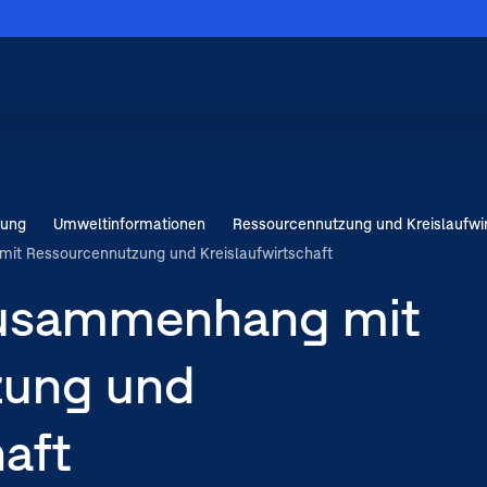
Menü schließen
Hauptnavigation
schließen
rung
Umwelt­informationen
Ressourcennutzung und Kreislauf­wi
laufwirtschaft
it Ressourcennutzung und Kreislaufwirtschaft
Zusammenhang mit
zung und
haft