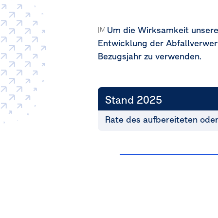
Um die Wirksamkeit unsere
[MDR-T.81b-i, 81b-ii]
Entwicklung der Abfallverwert
Bezugsjahr zu verwenden.
Stand 2025
Rate des aufbereiteten ode