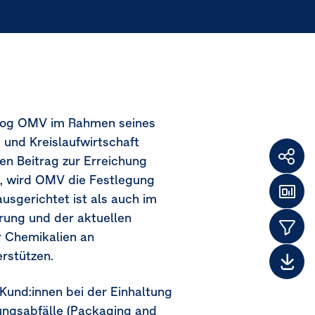
s zog OMV im Rahmen seines
und Kreislaufwirtschaft
en Beitrag zur Erreichung
Weit
t, wird OMV die Festlegung
F
usgerichtet ist als auch im
Das
rung und der aktuellen
Them
r Chemikalien an
rstützen.
Dow
und:innen bei der Einhaltung
ungsabfälle (Packaging and