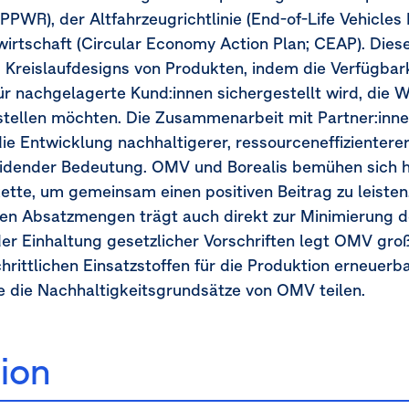
PWR), der Altfahrzeugrichtlinie (End-of-Life Vehicles
fwirtschaft (Circular Economy Action Plan; CEAP). Di
 Kreislaufdesigns von Produkten, indem die Verfügbar
ür nachgelagerte Kund:innen sichergestellt wird, die
rstellen möchten. Die Zusammenarbeit mit Partner:inne
ie Entwicklung nachhaltigerer, ressourceneffizienterer
idender Bedeutung. OMV und Borealis bemühen sich h
ette, um gemeinsam einen positiven Beitrag zu leis
gen Absatzmengen trägt auch direkt zur Minimierung d
der Einhaltung gesetzlicher Vorschriften legt OMV gro
chrittlichen Einsatzstoffen für die Produktion erneuerb
e die Nachhaltigkeitsgrundsätze von OMV teilen.
ion