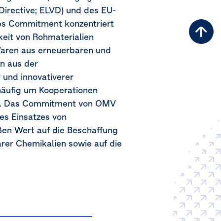
 Directive; ELVD) und des EU-
eses Commitment konzentriert
Zu
keit von Rohmaterialien
Sei
 Waren aus erneuerbaren und
n aus der
 und innovativerer
äufig um Kooperationen
ten. Das Commitment von OMV
es Einsatzes von
ßen Wert auf die Beschaffung
arer Chemikalien sowie auf die