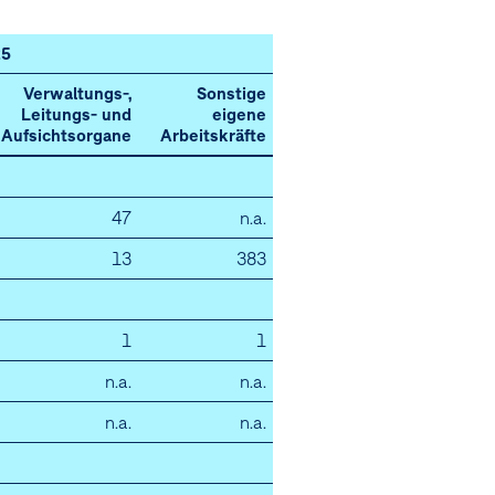
25
Verwaltungs-,
Sonstige
Leitungs- und
eigene
Aufsichtsorgane
Arbeitskräfte
47
n.a.
13
383
1
1
n.a.
n.a.
n.a.
n.a.