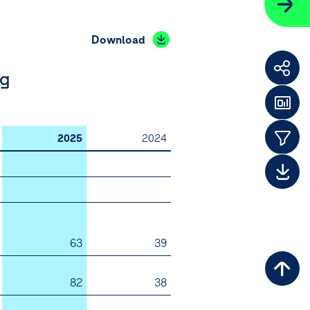
Download
ng
Weit
F
Das
2025
2024
Them
Dow
63
39
Zu
82
38
Sei