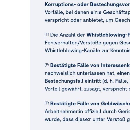
Korruptions- oder Bestechungsvor
Vorfälle, bei denen ein:e Geschäftsp
verspricht oder anbietet, um Gesch
Die Anzahl der
Whistleblowing-
[Freiwillig] [MDR-M.77a]
Fehlverhalten/Verstöße gegen Gese
Whistleblowing-Kanäle zur Kenntni
Bestätigte Fälle von Interessenk
[Freiwillig] [MDR-M.77a]
nachweislich unterlassen hat, einen
Bestechungsfall eintritt (d. h. Fäll
Vorteil gewährt, zusagt, versprich
Bestätigte Fälle von Geldwäsch
[Freiwillig] [MDR-M.77a]
Arbeitnehmer:in offiziell durch Ge
wurde, dass diese:r unter Verstoß