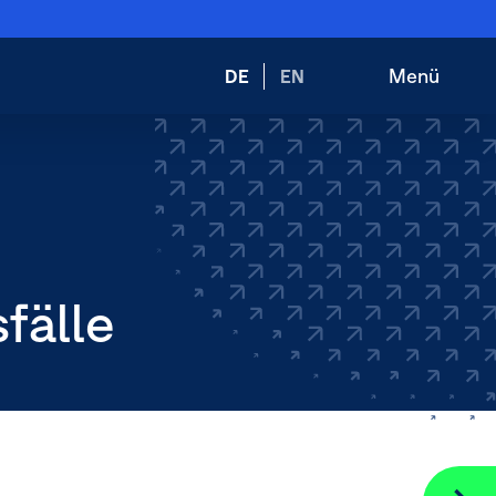
Wechsele
Menü
DE
EN
Suche
Hauptnav
die
öffnen
öffnen
Sprache
zu:
fälle