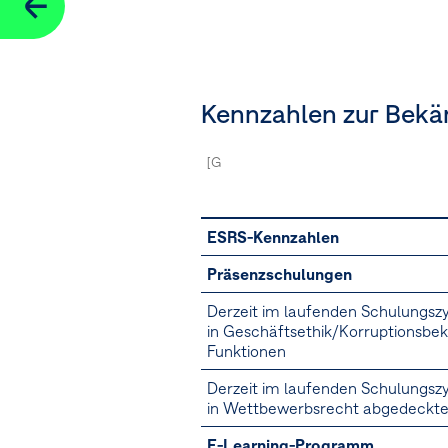
Kennzahlen zur Bekä
[G1-4.21b]
[G1-4.22, 24a, 24b]
[G1-4.25
ESRS-Kennzahlen
Präsenzschulungen
Derzeit im laufenden Schulungsz
in Geschäftsethik/Korruptionsbe
Funktionen
Derzeit im laufenden Schulungsz
in Wettbewerbsrecht abgedeckte 
E-Learning-Programm