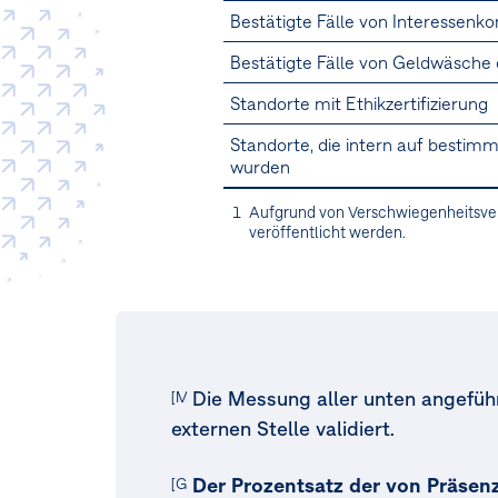
Bestätigte Fälle von Interessenko
Bestätigte Fälle von Geldwäsche 
Standorte mit Ethikzertifizierung
Standorte, die intern auf bestim
wurden
1
Aufgrund von Verschwiegenheitsver
veröffentlicht werden.
Die Messung aller unten angeführ
[MDR-M.77b]
externen Stelle validiert.
Der Prozentsatz der von Präse
[G1-4.21b] [MDR-M.77a]