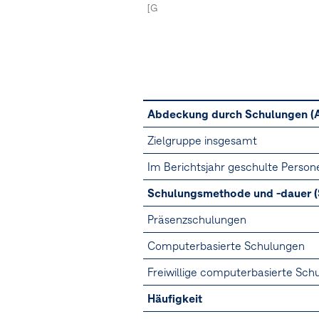
[G1-3.21a, 21b, 21c]
[MDR-M.77c]
[Na
Abdeckung durch Schulungen (A
Zielgruppe insgesamt
Im Berichtsjahr geschulte Perso
Schulungsmethode und -dauer (
Präsenzschulungen
Computerbasierte Schulungen
Freiwillige computerbasierte Sch
Häufigkeit