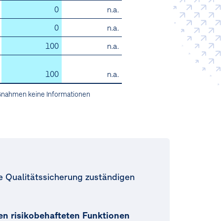
0
n.a.
0
n.a.
100
n.a.
100
n.a.
aßnahmen keine Informationen
e Qualitätssicherung zuständigen
n risikobehafteten Funktionen