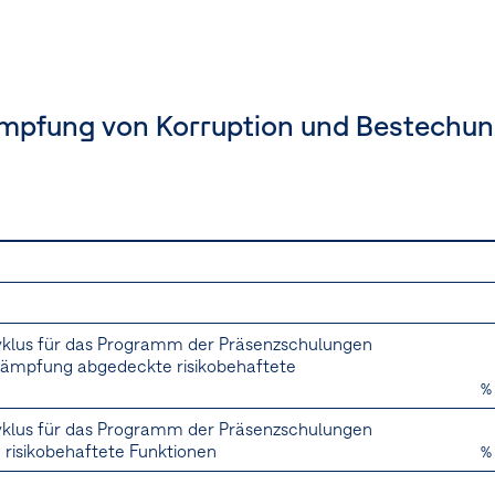
mpfung von Korruption und Bestechu
a, 25b, 25c]
[MDR-M.77c]
[Freiwillig]
[NaDiVeG]
yklus für das Programm der Präsenzschulungen
kämpfung abgedeckte risikobehaftete
%
yklus für das Programm der Präsenzschulungen
risikobehaftete Funktionen
%