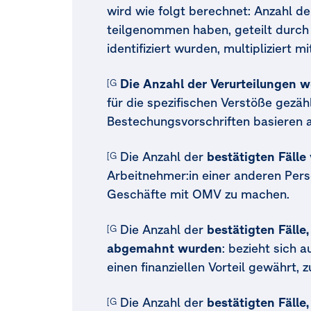
wird wie folgt berechnet: Anzahl d
teilgenommen haben, geteilt durch
identifiziert wurden, multipliziert mi
Die Anzahl der Verurteilungen 
[G1-4. 24a] [MDR-M.77a]
für die spezifischen Verstöße gezäh
Bestechungsvorschriften basieren 
Die Anzahl der
bestätigten Fäll
[G1-4.25a] [MDR-M.77a]
Arbeitnehmer:in einer anderen Perso
Geschäfte mit OMV zu machen.
Die Anzahl der
bestätigten Fälle
[G1-4.25b] [MDR-M.77a]
abgemahnt wurden
: bezieht sich 
einen finanziellen Vorteil gewährt
Die Anzahl der
bestätigten Fälle
[G1-4.25c] [MDR-M.77a]