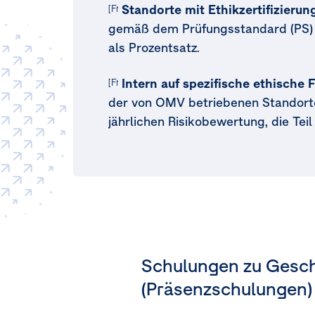
Standorte mit Ethikzertifizierun
[Freiwillig] [MDR-M.77a]
gemäß dem Prüfungsstandard (PS) 9
als Prozentsatz.
Intern auf spezifische ethische 
[Freiwillig] [MDR-M.77a]
der von OMV betriebenen Standorte,
jährlichen Risikobewertung, die T
Schulungen zu Gesch
(Präsenzschulungen)