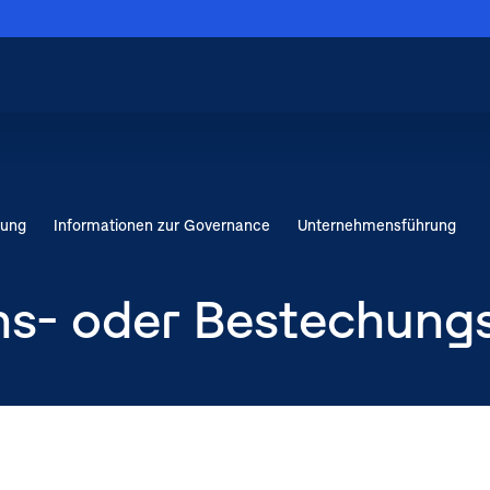
Menü schließen
Hauptnavigation
schließen
rung
Informationen zur Governance
Unternehmensführung
führung
chung
ns- oder Bestechungs