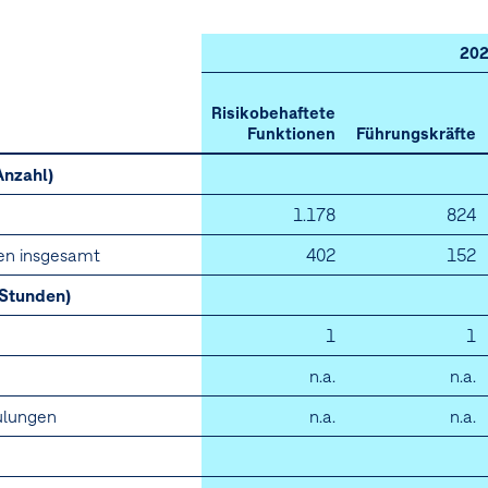
DiVeG]
20
Risikobehaftete
Funktionen
Führungskräfte
nzahl)
1.178
824
nen insgesamt
402
152
Stunden)
1
1
n.a.
n.a.
ulungen
n.a.
n.a.