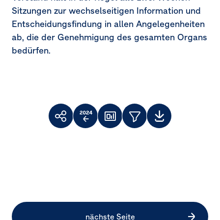
Sitzungen zur wechselseitigen Information und
Entscheidungsfindung in allen Angelegenheiten
ab, die der Genehmigung des gesamten Organs
bedürfen.
Toolbar
Themenfilter
Weiterempfehlen
Vergleich
Dashboard
Downloads
Facebook
X
LinkedIn
zum
Vorjahr
nächste Seite