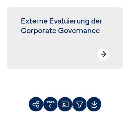
Externe Evaluierung der
Corporate Governance
Toolbar
Themenfilter
Weiterempfehlen
Vergleich
Dashboard
Downloads
Facebook
X
LinkedIn
zum
Vorjahr