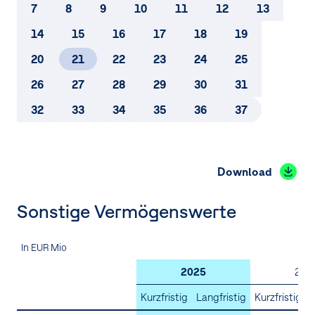
5.
Zu Veräußerungszwecken gehaltenes Vermögen
7
8
9
10
11
12
13
und Verbindlichkeiten
14
15
16
17
18
19
6.
Segment­berichterstattung
20
21
22
23
24
25
7.
Umsatzerlöse
26
27
28
29
30
31
8.
Sonstige betriebliche Erträge und Ergebnis aus at-
32
33
34
35
36
37
equity bewerteten Beteiligungen
9.
Abschreibungen, Wertminderungen und
Wertaufholungen
Download
10.
Explorationsaufwendungen
Sonstige Vermögenswerte
11.
Sonstige betriebliche Aufwendungen
In EUR Mio
12.
Personalaufwendungen und durchschnittliche
Arbeitnehmer
2025
202
Kurzfristig
Langfristig
Kurzfristig
L
13.
Finanzerfolg