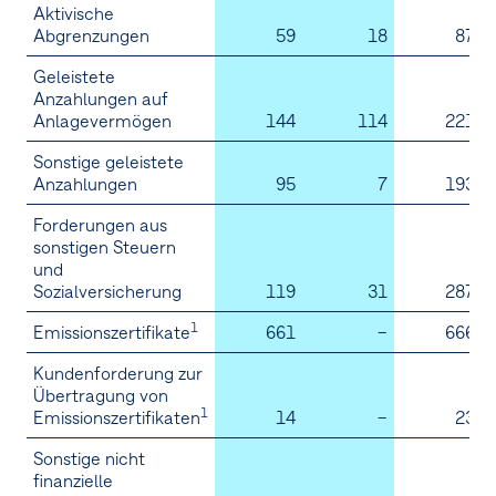
Aktivische
14.
Steuern vom Einkommen und Ertrag
Abgrenzungen
59
18
87
15.
Geleistete
Ergebnis je Aktie
Anzahlungen auf
Anlagevermögen
144
114
221
16.
Immaterielle Vermögenswerte
Sonstige geleistete
17.
Sachanlagen
Anzahlungen
95
7
193
18.
At-equity bewertete Beteiligungen
Forderungen aus
sonstigen Steuern
und
19.
Vorräte
Sozialversicherung
119
31
287
20.
Finanzielle Vermögenswerte
1
Emissionszertifikate
661
–
666
21.
Sonstige Vermögenswerte
Kundenforderung zur
Übertragung von
1
Emissionszertifikaten
14
–
23
22.
Eigenkapital der Anteilseigner des
Mutterunternehmens
Sonstige nicht
finanzielle
23.
Nicht beherrschende Anteile