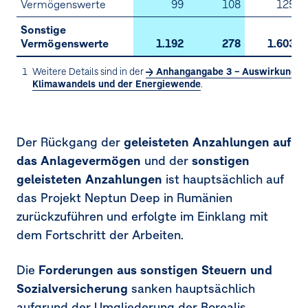
Vermögenswerte
99
108
125
24.
Rückstellungen für Pensionen und ähnliche
Sonstige
Verpflichtungen
Vermögenswerte
1.192
278
1.603
25.
Rückstellungen für Rekultivierungs­verpflichtungen
1
Weitere Details sind in der
Anhangangabe 3 – Auswirkungen
und sonstige Rückstellungen
Klimawandels und der Energiewende
.
26.
Verbindlichkeiten
Der Rückgang der
geleisteten Anzahlungen auf
27.
Konzern-Cashflow-Rechnung
das Anlagevermögen
und der
sonstigen
28.
Eventualverbindlichkeiten und
geleisteten Anzahlungen
ist hauptsächlich auf
Eventualforderungen
das Projekt Neptun Deep in Rumänien
zurückzuführen und erfolgte im Einklang mit
29.
Risikomanagement
dem Fortschritt der Arbeiten.
30.
Fair-Value-Hierarchie
Die
Forderungen aus sonstigen Steuern und
31.
Saldierung von finanziellen Vermögenswerten und
Sozialversicherung
sanken hauptsächlich
finanziellen Verbindlichkeiten
aufgrund der Umgliederung der Borealis