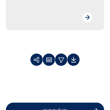
Toolbar
Themenfilter
Weiterempfehlen
Dashboard
Downloads
Facebook
X
LinkedIn