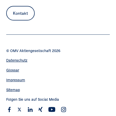
Kontakt
© OMV Aktiengesellschaft 2026
Datenschutz
Fußzeilennavigation
Glossar
Impressum
Sitemap
Folgen Sie uns auf Social Media
Navigation
Facebook
X
LinkedIn
Xing
YouTube
Instagram