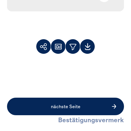
Toolbar
Themenfilter
Weiterempfehlen
Dashboard
Downloads
Facebook
X
LinkedIn
nächste Seite
Bestätigungs­vermerk