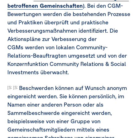
betroffenen Gemeinschaften
). Bei den CGM-
Bewertungen werden die bestehenden Prozesse
und Praktiken überprüft und praktische
Verbesserungsmaßnahmen identifiziert. Die
Aktionspläne zur Verbesserung der
CGMs werden von lokalen Community-
Relations-Beauftragten umgesetzt und von der
Konzernfunktion Community Relations & Social
Investments überwacht.
Beschwerden können auf Wunsch anonym
[S3-3.28]
[S3-3 AR 21]
eingereicht werden. Sie können persönlich, im
Namen einer anderen Person oder als
Sammelbeschwerde eingereicht werden,
beispielsweise von einer Gruppe von
Gemeinschaftsmitgliedern mittels eines
gemeinsamen Schreibens von einem:einer