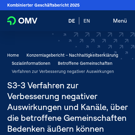
Download Center
Sprungmarken
Springe
Kombinierter Geschäftsbericht
2025
direkt
Glossar
Springe
Springe
Wechsele
zu
Menü
DE
EN
Suche
Haupt
direkt
direkt
die
öffnen
öffne
zum
zur
Sprache
zurück
Hauptinhalt
Suche
zu:
Betroffene Gemeinschaften
Sie
Home
Konzern­lagebericht – Nachhaltigkeits­­erklärung
befinden
Sozial­informationen
Betroffene Gemeinschaften
Konzepte
sich
Verfahren zur Verbesserung negativer Auswirkungen
gerade
Verfahren zur Einbeziehung betroffener
S3-3 Verfahren zur
Gemeinschaften
hier:
Verbesserung negativer
Verfahren zur Verbesserung negativer Auswirkungen
Auswirkungen und Kanäle, über
Maßnahmen und Mittel
die betroffene Gemeinschaften
Kennzahlen und Ziele
Bedenken äußern können