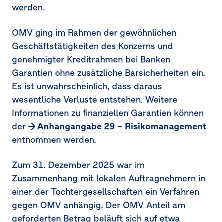
werden.
14.
Steuern vom Einkommen und Ertrag
OMV ging im Rahmen der gewöhnlichen
15.
Ergebnis je Aktie
Geschäftstätigkeiten des Konzerns und
16.
Immaterielle Vermögenswerte
genehmigter Kreditrahmen bei Banken
Garantien ohne zusätzliche Barsicherheiten ein.
17.
Sachanlagen
Es ist unwahrscheinlich, dass daraus
wesentliche Verluste entstehen. Weitere
18.
At-equity bewertete Beteiligungen
Informationen zu finanziellen Garantien können
19.
Vorräte
der
Anhangangabe 29 – Risikomanagement
entnommen werden.
20.
Finanzielle Vermögenswerte
Zum
31. Dezember 2025
war im
21.
Sonstige Vermögenswerte
Zusammenhang mit lokalen Auftragnehmern in
22.
Eigenkapital der Anteilseigner des
einer der Tochtergesellschaften ein Verfahren
Mutterunternehmens
gegen OMV anhängig. Der OMV Anteil am
geforderten Betrag beläuft sich auf etwa
23.
Nicht beherrschende Anteile