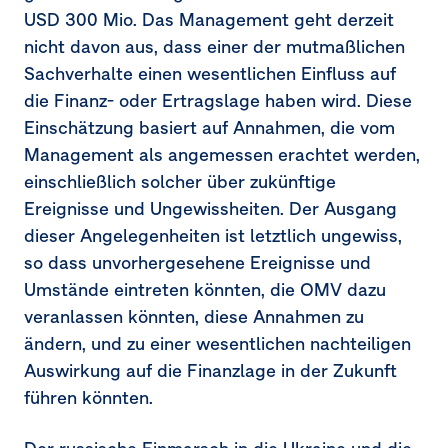
USD 300 Mio.
Das Management geht derzeit
24.
Rückstellungen für Pensionen und ähnliche
nicht davon aus, dass einer der mutmaßlichen
Verpflichtungen
Sachverhalte einen wesentlichen Einfluss auf
die Finanz- oder Ertragslage haben wird. Diese
25.
Rückstellungen für Rekultivierungs­verpflichtungen
und sonstige Rückstellungen
Einschätzung basiert auf Annahmen, die vom
Management als angemessen erachtet werden,
26.
Verbindlichkeiten
einschließlich solcher über zukünftige
27.
Konzern-Cashflow-Rechnung
Ereignisse und Ungewissheiten. Der Ausgang
dieser Angelegenheiten ist letztlich ungewiss,
28.
Eventualverbindlichkeiten und
so dass unvorhergesehene Ereignisse und
Eventualforderungen
Umstände eintreten könnten, die OMV dazu
29.
Risikomanagement
veranlassen könnten, diese Annahmen zu
ändern, und zu einer wesentlichen nachteiligen
30.
Fair-Value-Hierarchie
Auswirkung auf die Finanzlage in der Zukunft
führen könnten.
31.
Saldierung von finanziellen Vermögenswerten und
finanziellen Verbindlichkeiten