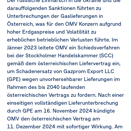
Der russische Einmarsch in die Ukraine und die
32.
Ergebnis aus Finanzinstrumenten
darauffolgenden Sanktionen führten zu
Unterbrechungen der Gaslieferungen in
33.
Anteilsbasierte Vergütungen
Österreich, was für den OMV Konzern aufgrund
34.
Aufwendungen Konzernabschlussprüfer
hoher Erdgaspreise und Volatilität zu
erheblichen betrieblichen Verlusten führte. Im
35.
Nahestehende Unternehmen und Personen
Jänner 2023 leitete OMV ein Schiedsverfahren
bei der Stockholmer Handelskammer
(SCC)
36.
Ereignisse nach dem Bilanzstichtag
gemäß dem österreichischen Liefervertrag ein,
37.
Direkte und indirekte Beteiligungen der OMV
um Schadenersatz von Gazprom Export LLC
Aktiengesellschaft
(GPE)
wegen unvorhersehbarer Lieferungen im
Rahmen des bis 2040 laufenden
österreichischen Vertrags zu fordern. Nach einer
einseitigen vollständigen Lieferunterbrechung
durch GPE am
16. November 2024
kündigte
OMV den österreichischen Vertrag am
11. Dezember 2024
mit sofortiger Wirkung. Am