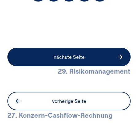
Facebook
X
LinkedIn
zum
Vorjahr
nächste Seite
29. Risikomanagement
vorherige Seite
27. Konzern-Cashflow-Rechnung