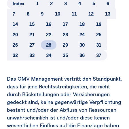
5.
Zu Veräußerungszwecken gehaltenes Vermögen
Index
1
2
3
4
5
6
und Verbindlichkeiten
7
8
9
10
11
12
13
6.
Segment­berichterstattung
14
15
16
17
18
19
7.
Umsatzerlöse
20
21
22
23
24
25
8.
Sonstige betriebliche Erträge und Ergebnis aus at-
26
27
28
29
30
31
equity bewerteten Beteiligungen
32
33
34
35
36
37
9.
Abschreibungen, Wertminderungen und
Wertaufholungen
Das OMV Management vertritt den Standpunkt,
10.
Explorationsaufwendungen
dass für jene Rechtsstreitigkeiten, die nicht
11.
Sonstige betriebliche Aufwendungen
durch Rückstellungen oder Versicherungen
gedeckt sind, keine gegenwärtige Verpflichtung
12.
Personalaufwendungen und durchschnittliche
besteht und/oder der Abfluss von Ressourcen
Arbeitnehmer
unwahrscheinlich ist und/oder diese keinen
13.
Finanzerfolg
wesentlichen Einfluss auf die Finanzlage haben